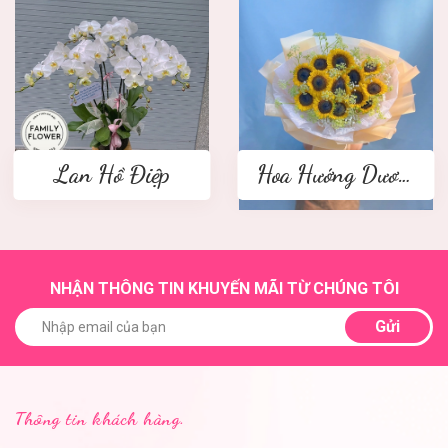
Lan Hồ Điệp
Hoa Hướng Dương
NHẬN THÔNG TIN KHUYẾN MÃI TỪ CHÚNG TÔI
Gửi
Thông tin khách hàng.