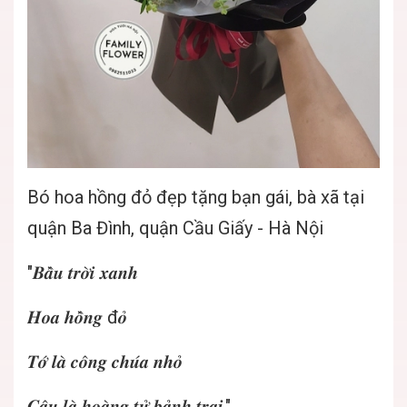
Bó hoa hồng đỏ đẹp tặng bạn gái, bà xã tại
quận Ba Đình, quận Cầu Giấy - Hà Nội
"𝑩𝒂̂̀𝒖 𝒕𝒓𝒐̛̀𝒊 𝒙𝒂𝒏𝒉
𝑯𝒐𝒂 𝒉𝒐̂̀𝒏𝒈 đ𝒐̉
𝑻𝒐̛́ 𝒍𝒂̀ 𝒄𝒐̂𝒏𝒈 𝒄𝒉𝒖́𝒂 𝒏𝒉𝒐̉
𝑪𝒂̣̂𝒖 𝒍𝒂̀ 𝒉𝒐𝒂̀𝒏𝒈 𝒕𝒖̛̉ 𝒃𝒂̉𝒏𝒉 𝒕𝒓𝒂𝒊."