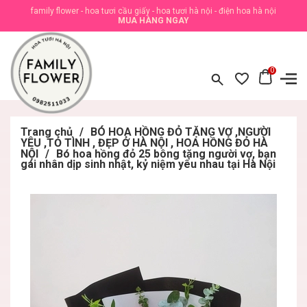
family flower - hoa tươi cầu giấy - hoa tươi hà nội - điện hoa hà nội
MUA HÀNG NGAY
0
Trang chủ
/
BÓ HOA HỒNG ĐỎ TẶNG VỢ ,NGƯỜI
YÊU ,TỎ TÌNH , ĐẸP Ở HÀ NỘI , HOA HỒNG ĐỎ HÀ
NỘI
/
Bó hoa hồng đỏ 25 bông tặng người vợ, bạn
gái nhân dịp sinh nhật, kỷ niệm yêu nhau tại Hà Nội