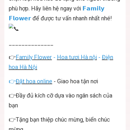
phù hợp. Hãy liên hệ ngay với
𝗙𝗮𝗺𝗶𝗹𝘆
𝗙𝗹𝗼𝘄𝗲𝗿
để được tư vấn nhanh nhất nhé!
______________
👉
Family Flower
-
Hoa tươi Hà nội
-
Điện
hoa Hà Nội
👉
Đặt hoa online
- Giao hoa tận nơi
👉Đầy đủ kích cỡ dựa vào ngân sách của
bạn
👉Tặng bạn thiệp chúc mừng, biển chúc
mừng