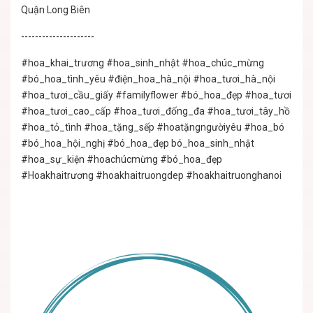
Quận Long Biên
---------------------
#hoa_khai_trương
#hoa_sinh_nhật
#hoa_chúc_mừng
#bó_hoa_tình_yêu
#điện_hoa_hà_nội
#hoa_tươi_hà_nội
#hoa_tươi_cầu_giấy
#familyflower
#bó_hoa_đẹp
#hoa_tươi
#hoa_tươi_cao_cấp
#hoa_tươi_đống_đa
#hoa_tươi_tây_hồ
#hoa_tỏ_tình
#hoa_tặng_sếp
#hoatặngngườiyêu
#hoa_bó
#bó_hoa_hội_nghị
#bó_hoa_đẹp
bó_hoa_sinh_nhật
#hoa_sự_kiện
#hoachúcmừng
#bó_hoa_đẹp
#Hoakhaitrương
#hoakhaitruongdep
#hoakhaitruonghanoi