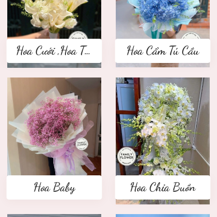
Hoa Cưới ,Hoa Tay Cầm Cô Dâu
Hoa Cẩm Tú Cầu
Hoa Baby
Hoa Chia Buồn