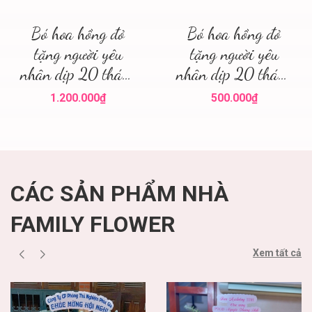
Bó hoa hồng đỏ
Bó hoa hồng đỏ
tặng người yêu
tặng người yêu
nhân dịp 20 tháng
nhân dịp 20 tháng
10! Hoa hồng đỏ Hà
10 quận Ba Đình !
1.200.000₫
500.000₫
Nội ' mua hoa hồng
Mua hoa tươi 20
đỏ
tháng 10
CÁC SẢN PHẨM NHÀ
FAMILY FLOWER
Xem tất cả