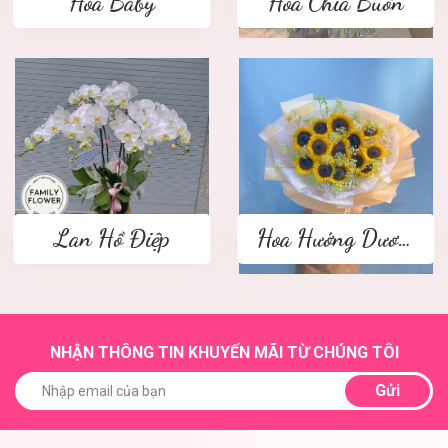
Hoa Baby
Hoa Chia Buồn
Lan Hồ Điệp
Hoa Hướng Dương
NHẬN THÔNG TIN KHUYẾN MÃI TỪ CHÚNG TÔI
Gửi