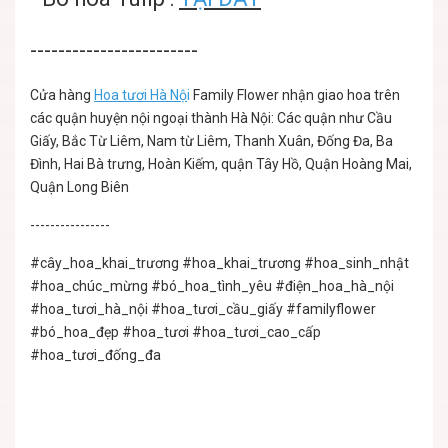
------------------------
Cửa hàng
Hoa tươi Hà Nộ
i
Family Flower nhận giao hoa trên
các quận huyện nội ngoại thành Hà Nội: Các quận như Cầu
Giấy, Bắc Từ Liêm, Nam từ Liêm, Thanh Xuân, Đống Đa, Ba
Đình, Hai Bà trưng, Hoàn Kiếm, quận Tây Hồ, Quận Hoàng Mai,
Quận Long Biên
----------------
#cây_hoa_khai_trương
#hoa_khai_trương
#hoa_sinh_nhật
#hoa_chúc_mừng
#bó_hoa_tình_yêu
#điện_hoa_hà_nội
#hoa_tươi_hà_nội
#hoa_tươi_cầu_giấy
#familyflower
#bó_hoa_đẹp
#hoa_tươi
#hoa_tươi_cao_cấp
#hoa_tươi_đống_đa