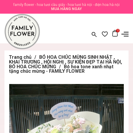
family flower - hoa tươi cầu giấy - hoa tươi hà nội - điện hoa hà nội
MUA HÀNG NGAY
0
Trang chủ
/
BÓ HOA CHÚC MỪNG SINH NHẬT ,
KHAI TRƯƠNG , HỘI NGHỊ , SỰ KIỆN ĐẸP TẠI HÀ NỘI,
BÓ HOA CHÚC MỪNG
/
Bó hoa tone xanh nhạt
tặng chúc mừng - FAMILY FLOWER