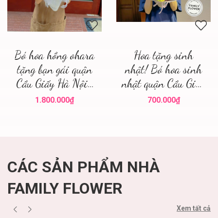
Bó hoa hồng ohara
Hoa tặng sinh
tặng bạn gái quận
nhật! Bó hoa sinh
Cầu Giấy Hà Nội ,
nhật quận Cầu Giấy
điện hoa hà nội
! Family flower hoa
1.800.000₫
700.000₫
sinh nhật cầu giấy
CÁC SẢN PHẨM NHÀ
FAMILY FLOWER
Xem tất cả