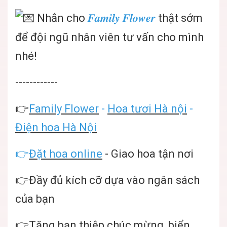
Nhắn cho
𝑭𝒂𝒎𝒊𝒍𝒚 𝑭𝒍𝒐𝒘𝒆𝒓
thật sớm
để đội ngũ nhân viên tư vấn cho mình
nhé!
------------
👉
Family Flower
-
Hoa tươi Hà nội
-
Điện hoa Hà Nội
👉
Đặt hoa online
- Giao hoa tận nơi
👉Đầy đủ kích cỡ dựa vào ngân sách
của bạn
👉Tặng bạn thiệp chúc mừng, biển