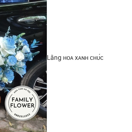
Lằng ʜᴏᴀ xᴀɴʜ ᴄʜᴜ́ᴄ