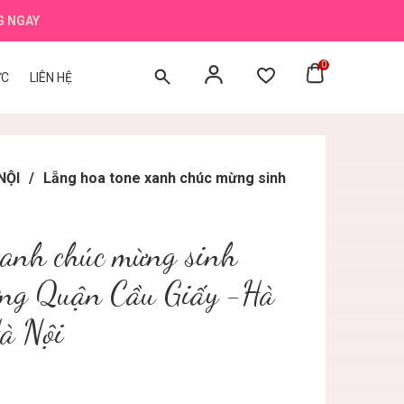
G NGAY
0
ỨC
LIÊN HỆ
NỘI
/
Lẵng hoa tone xanh chúc mừng sinh
xanh chúc mừng sinh
ương Quận Cầu Giấy -Hà
Hà Nội