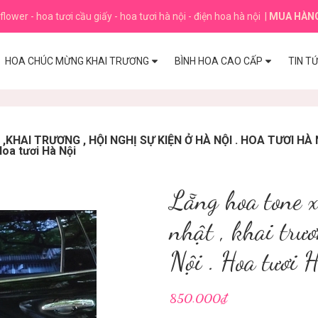
flower - hoa tươi cầu giấy - hoa tươi hà nội - điện hoa hà nội
|
MUA HÀN
HOA CHÚC MỪNG KHAI TRƯƠNG
BÌNH HOA CAO CẤP
TIN T
HAI TRƯƠNG , HỘI NGHỊ SỰ KIỆN Ở HÀ NỘI . HOA TƯƠI HÀ 
Hoa tươi Hà Nội
Lẵng hoa tone 
nhật , khai tr
Nội . Hoa tươi 
850.000₫