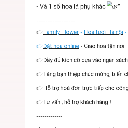
- Và 1 số hoa lá phụ khác
"
_________________
👉
Family Flower
-
Hoa tươi Hà nội
-
👉
Đặt hoa online
- Giao hoa tận nơi
👉Đầy đủ kích cỡ dựa vào ngân sách
👉Tặng bạn thiệp chúc mừng, biển 
👉Hỗ trợ hoá đơn trực tiếp cho công
👉Tư vấn , hỗ trợ khách hàng !
-------------