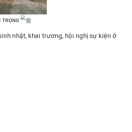
ᴀɴ ᴛʀᴏ̣ɴɢ
nh nhật, khai trương, hội nghị sự kiện ở