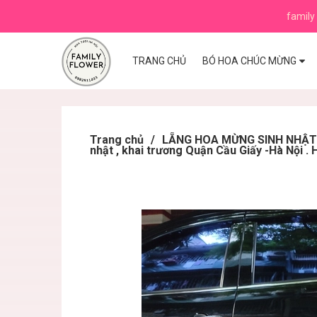
family 
TRANG CHỦ
BÓ HOA CHÚC MỪNG
Trang chủ
/
LẴNG HOA MỪNG SINH NHẬT ,K
nhật , khai trương Quận Cầu Giấy -Hà Nội . 