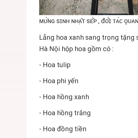
ᴍᴜ̛̀ɴɢ sɪɴʜ ɴʜᴀ̣̂ᴛ sᴇ̂́ᴘ , đᴏ̂́ɪ ᴛᴀ́ᴄ ǫᴜ
Lẵng hoa xanh sang trọng tặng si
Hà Nội hộp hoa gồm có :
- Hoa tulip
- Hoa phi yến
- Hoa hồng xanh
- Hoa hồng trắng
- Hoa đồng tiền