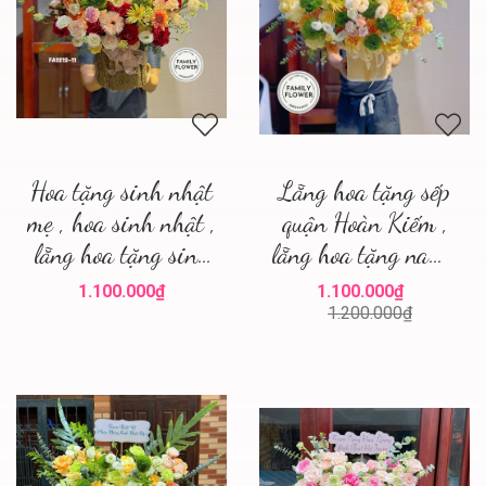
Hoa tặng sinh nhật
Lẵng hoa tặng sếp
mẹ , hoa sinh nhật ,
quận Hoàn Kiếm ,
lẵng hoa tặng sinh
lẵng hoa tặng nam ,
nhật mẹ
điện hoa hà nội
1.100.000₫
1.100.000₫
1.200.000₫