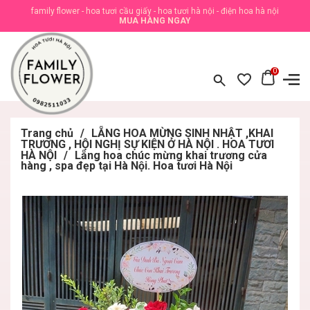
family flower - hoa tươi cầu giấy - hoa tươi hà nội - điện hoa hà nội
MUA HÀNG NGAY
0
Trang chủ
/
LẴNG HOA MỪNG SINH NHẬT ,KHAI
TRƯƠNG , HỘI NGHỊ SỰ KIỆN Ở HÀ NỘI . HOA TƯƠI
HÀ NỘI
/
Lẵng hoa chúc mừng khai trương cửa
hàng , spa đẹp tại Hà Nội. Hoa tươi Hà Nội