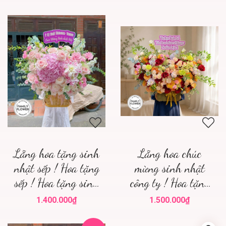
Lẵng hoa tặng sinh
Lẵng hoa chúc
nhật sếp ! Hoa tặng
mừng sinh nhật
sếp ! Hoa tặng sinh
công ty ! Hoa tặng
nhật Hà Nội ! Mua
đối tác
1.400.000₫
1.500.000₫
hoa tươi