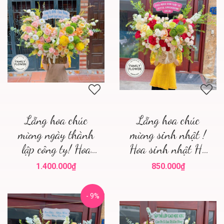
Lẵng hoa chúc
Lẵng hoa chúc
mừng ngày thành
mừng sinh nhật !
lập công ty! Hoa
Hoa sinh nhật Hà
sinh nhật quận Ba
Nội
1.400.000₫
850.000₫
Đình ! Hoa tươi Ba
Đình
- 9%