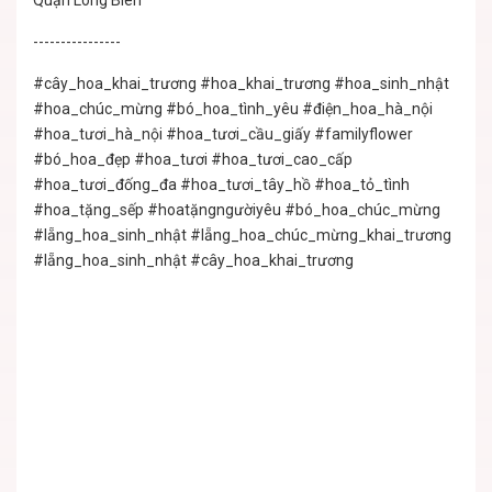
Quận Long Biên
----------------
#cây_hoa_khai_trương
#hoa_khai_trương
#hoa_sinh_nhật
#hoa_chúc_mừng
#bó_hoa_tình_yêu
#điện_hoa_hà_nội
#hoa_tươi_hà_nội
#hoa_tươi_cầu_giấy
#familyflower
#bó_hoa_đẹp
#hoa_tươi
#hoa_tươi_cao_cấp
#hoa_tươi_đống_đa
#hoa_tươi_tây_hồ
#hoa_tỏ_tình
#hoa_tặng_sếp
#hoatặngngườiyêu
#bó_hoa_chúc_mừng
#lẵng_hoa_sinh_nhật
#lẵng_hoa_chúc_mừng_khai_trương
#lẵng_hoa_sinh_nhật
#cây_hoa_khai_trương