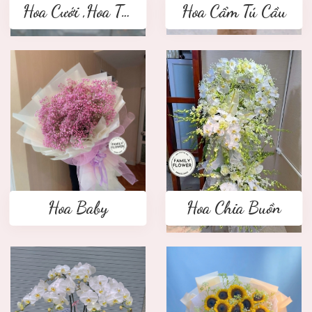
Hoa Cưới ,Hoa Tay Cầm Cô Dâu
Hoa Cẩm Tú Cầu
Hoa Baby
Hoa Chia Buồn