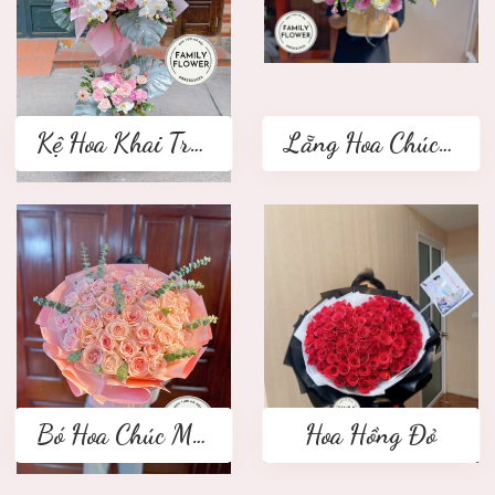
Kệ Hoa Khai Trương 2 tầng
Lẵng Hoa Chúc Mừng
Bó Hoa Chúc Mừng
Hoa Hồng Đỏ