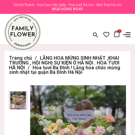
family flower - hoa tươi cầu giấy - hoa tươi hà nội - điện hoa hà nội
MUA HÀNG NGAY
0
Trang chủ
/
LẴNG HOA MỪNG SINH NHẬT ,KHAI
TRƯƠNG , HỘI NGHỊ SỰ KIỆN Ở HÀ NỘI . HOA TƯƠI
HÀ NỘI
/
Hoa tươi Ba Đình ! Lẵng hoa chúc mừng
sinh nhật tại quận Ba Đình Hà Nội