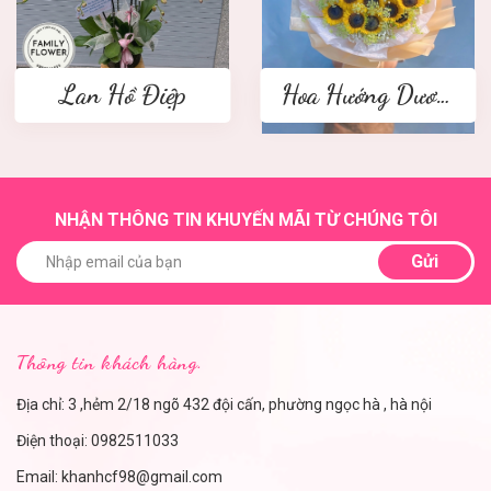
Lan Hồ Điệp
Hoa Hướng Dương
NHẬN THÔNG TIN KHUYẾN MÃI TỪ CHÚNG TÔI
Gửi
Thông tin khách hàng.
Địa chỉ: 3 ,hẻm 2/18 ngõ 432 đội cấn, phường ngọc hà , hà nội
Điện thoại:
0982511033
Email:
khanhcf98@gmail.com