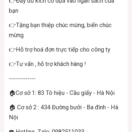
👉Đầy đủ kích cỡ dựa vào ngân sách của
bạn
👉Tặng bạn thiệp chúc mừng, biển chúc
mừng
👉Hỗ trợ hoá đơn trực tiếp cho công ty
👉Tư vấn , hỗ trợ khách hàng !
-------------
🏠Cơ sở 1: 83 Tô hiệu - Cầu giấy - Hà Nội
🏠 Cơ sở 2 : 434 Đường bưởi - Ba đình - Hà
Nội
☎️ Hotline, Zalo: 0982511033