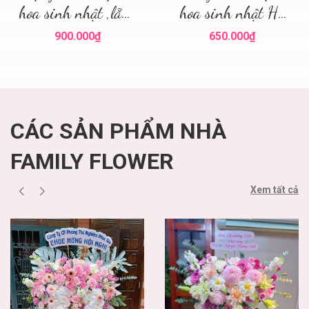
hoa sinh nhật ,lẵng
hoa sinh nhật Hà
hoa đẹp
Nội
900.000₫
650.000₫
CÁC SẢN PHẨM NHÀ
FAMILY FLOWER
Xem tất cả