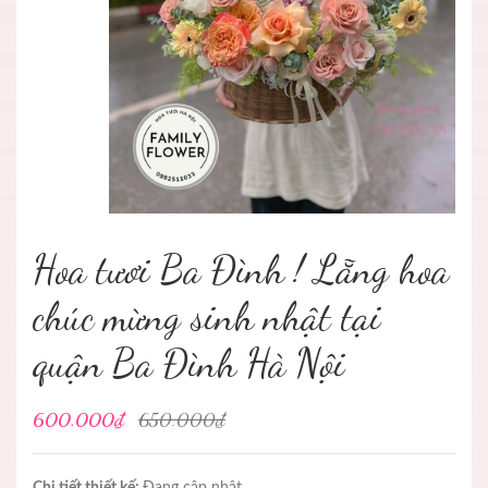
Hoa tươi Ba Đình ! Lẵng hoa
chúc mừng sinh nhật tại
quận Ba Đình Hà Nội
600.000₫
650.000₫
Chi tiết thiết kế:
Đang cập nhật