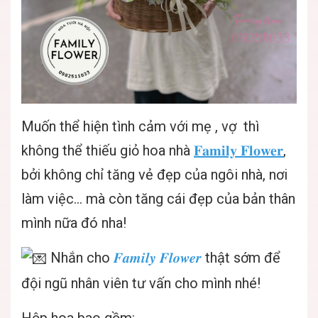
Muốn thể hiện tình cảm với mẹ , vợ thì
không thể thiếu giỏ hoa nhà
𝐅𝐚𝐦𝐢𝐥𝐲 𝐅𝐥𝐨𝐰𝐞𝐫
,
bởi không chỉ tăng vẻ đẹp của ngôi nhà, nơi
làm việc... mà còn tăng cái đẹp của bản thân
mình nữa đó nha!
Nhắn cho
𝑭𝒂𝒎𝒊𝒍𝒚 𝑭𝒍𝒐𝒘𝒆𝒓
thật sớm để
đội ngũ nhân viên tư vấn cho mình nhé!