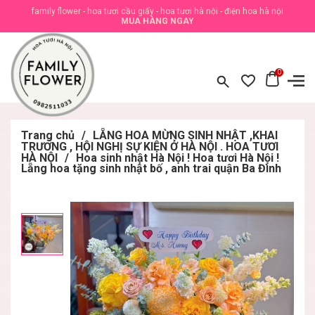
family flower - hoa tươi cầu giấy - hoa tươi hà nội - điện hoa hà nội
MUA HÀNG NGAY
0
Trang chủ
/
LẴNG HOA MỪNG SINH NHẬT ,KHAI
TRƯƠNG , HỘI NGHỊ SỰ KIỆN Ở HÀ NỘI . HOA TƯƠI
HÀ NỘI
/
Hoa sinh nhật Hà Nội ! Hoa tươi Hà Nội !
Lẵng hoa tặng sinh nhật bố , anh trai quận Ba Đình