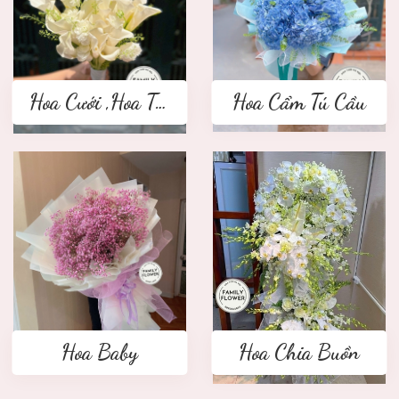
Hoa Cưới ,Hoa Tay Cầm Cô Dâu
Hoa Cẩm Tú Cầu
Hoa Baby
Hoa Chia Buồn