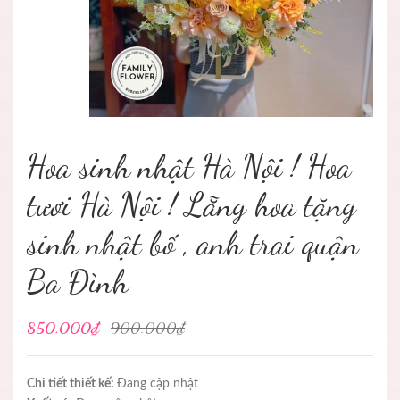
Hoa sinh nhật Hà Nội ! Hoa
tươi Hà Nội ! Lẵng hoa tặng
sinh nhật bố , anh trai quận
Ba Đình
850.000₫
900.000₫
Chi tiết thiết kế:
Đang cập nhật