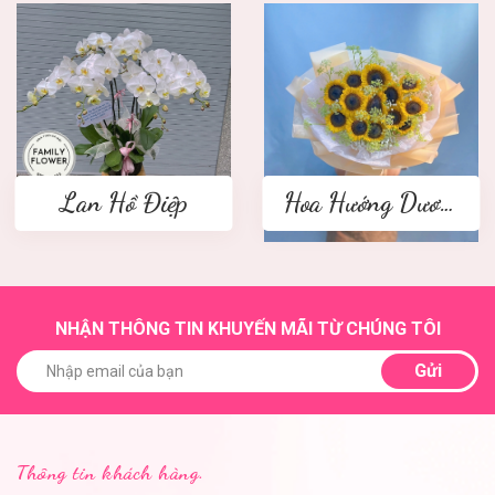
Lan Hồ Điệp
Hoa Hướng Dương
NHẬN THÔNG TIN KHUYẾN MÃI TỪ CHÚNG TÔI
Gửi
Thông tin khách hàng.