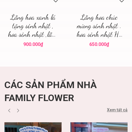
Lẵng hoa xanh lá
Lẵng hoa chúc
tặng sinh nhật ,
mừng sinh nhật .
hoa sinh nhật ,lẵng
hoa sinh nhật Hà
hoa đẹp
Nội
900.000₫
650.000₫
CÁC SẢN PHẨM NHÀ
FAMILY FLOWER
Xem tất cả