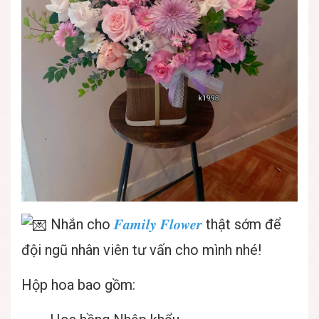
Nhắn cho
𝑭𝒂𝒎𝒊𝒍𝒚 𝑭𝒍𝒐𝒘𝒆𝒓
thật sớm để
đội ngũ nhân viên tư vấn cho mình nhé!
Hộp hoa bao gồm: