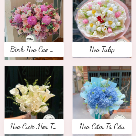
Bình Hoa Cao Cấp
Hoa Tulip
Hoa Cưới ,Hoa Tay Cầm Cô Dâu
Hoa Cẩm Tú Cầu