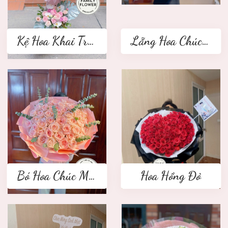
Kệ Hoa Khai Trương 2 tầng
Lẵng Hoa Chúc Mừng
Bó Hoa Chúc Mừng
Hoa Hồng Đỏ