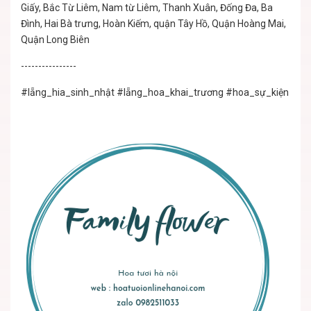
Giấy, Bắc Từ Liêm, Nam từ Liêm, Thanh Xuân, Đống Đa, Ba
Đình, Hai Bà trưng, Hoàn Kiếm, quận Tây Hồ, Quận Hoàng Mai,
Quận Long Biên
----------------
#lẵng_hia_sinh_nhật
#lẵng_hoa_khai_trương
#hoa_sự_kiện
#lẵ