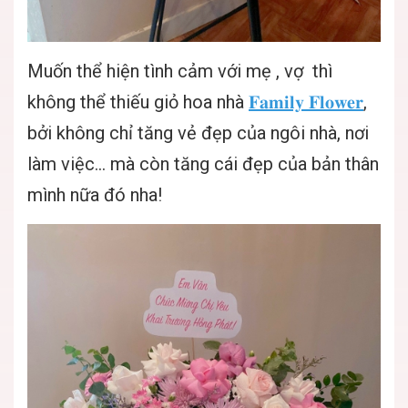
Muốn thể hiện tình cảm với mẹ , vợ thì
không thể thiếu giỏ hoa nhà
𝐅𝐚𝐦𝐢𝐥𝐲 𝐅𝐥𝐨𝐰𝐞𝐫
,
bởi không chỉ tăng vẻ đẹp của ngôi nhà, nơi
làm việc... mà còn tăng cái đẹp của bản thân
mình nữa đó nha!