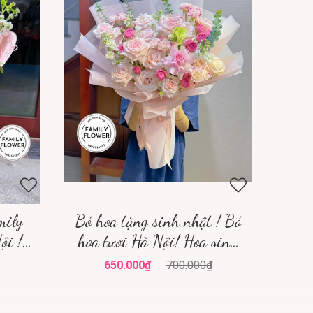
mily
Bó hoa tặng sinh nhật ! Bó
ội !
hoa tươi Hà Nội! Hoa sinh
nhật
650.000₫
700.000₫