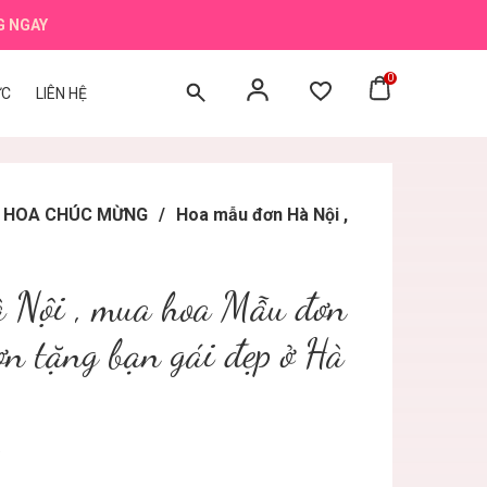
G NGAY
0
ỨC
LIÊN HỆ
BÓ HOA CHÚC MỪNG
/
Hoa mẫu đơn Hà Nội ,
 Nội , mua hoa Mẫu đơn
n tặng bạn gái đẹp ở Hà