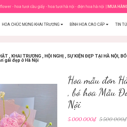
flower - hoa tươi cầu giấy - hoa tươi hà nội - điện hoa hà nội
|
MUA HÀN
HOA CHÚC MỪNG KHAI TRƯƠNG
BÌNH HOA CAO CẤP
TIN T
T , KHAI TRƯƠNG , HỘI NGHỊ , SỰ KIỆN ĐẸP TẠI HÀ NỘI, 
n gái đẹp ở Hà Nội
Hoa mẫu đơn Hà
, bó hoa Mẫu Đơ
Nội
5.000.000₫
5.500.000₫