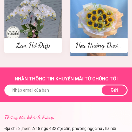
Lan Hồ Điệp
Hoa Hướng Dương
NHẬN THÔNG TIN KHUYẾN MÃI TỪ CHÚNG TÔI
Gửi
Thông tin khách hàng.
Địa chỉ: 3 ,hẻm 2/18 ngõ 432 đội cấn, phường ngọc hà , hà nội