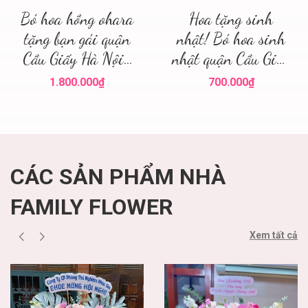
Bó hoa hồng ohara
Hoa tặng sinh
tặng bạn gái quận
nhật! Bó hoa sinh
Cầu Giấy Hà Nội ,
nhật quận Cầu Giấy
điện hoa hà nội
! Family flower hoa
1.800.000₫
700.000₫
sinh nhật cầu giấy
CÁC SẢN PHẨM NHÀ
FAMILY FLOWER
Xem tất cả