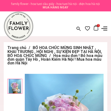
family flower - hoa tươi cầu giấy - hoa tươi hà nội - điện hoa hà nội
MUA HÀNG NGAY
0
Trang chủ
/
BÓ HOA CHÚC MỪNG SINH NHẬT ,
KHAI TRƯƠNG , HỘI NGHỊ , SỰ KIỆN ĐẸP TẠI HÀ NỘI,
BÓ HOA CHÚC MỪNG
/
Hoa mẫu đơn ! Bó hoa mẫu
đơn quận Tây Hồ , Hoàn Kiếm Hà Nội ! Mua hoa mẫu
đơn Hà Nội