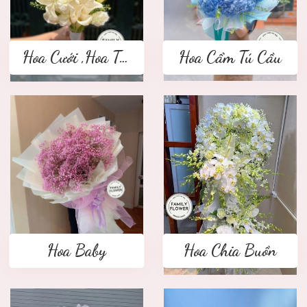
Hoa Cưới ,Hoa Tay Cầm Cô Dâu
Hoa Cẩm Tú Cầu
Hoa Baby
Hoa Chia Buồn