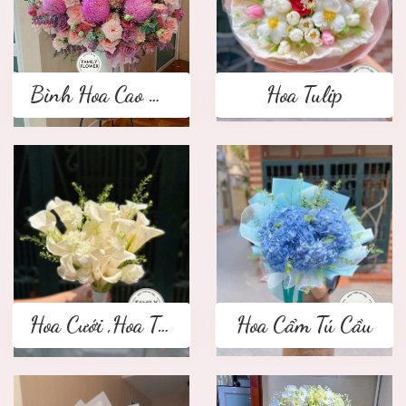
Bình Hoa Cao Cấp
Hoa Tulip
Hoa Cưới ,Hoa Tay Cầm Cô Dâu
Hoa Cẩm Tú Cầu