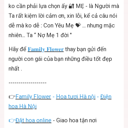
ko cần phải lựa chọn ấy 🔐 MẸ - là Người mà
Ta rất kiệm lời cảm ơn, xin lỗi, kể cả câu nói
dễ mà ko dễ : Con Yêu Mẹ 💝 … nhưng mặc
nhiên… Ta “ Nợ Mẹ 1 đời "
Hãy để
𝐅𝐚𝐦𝐢𝐥𝐲 𝐅𝐥𝐨𝐰𝐞𝐫
thay bạn gửi đến
người con gái của bạn những điều tốt đẹp
nhất .
-------------------
👉
Family Flower
-
Hoa tươi Hà nội
-
Điện
hoa Hà Nội
👉
Đặt hoa online
- Giao hoa tận nơi