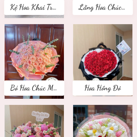
Kệ Hoa Khai Trương 2 tầng
Lẵng Hoa Chúc Mừng
Bó Hoa Chúc Mừng
Hoa Hồng Đỏ