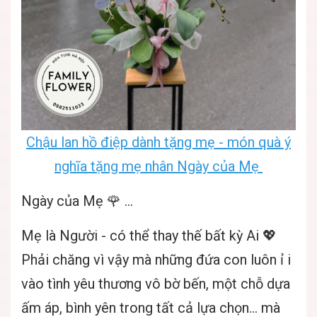
Chậu lan hồ điệp dành tặng mẹ - món quà ý
nghĩa tặng mẹ nhân Ngày của Mẹ
Ngày của Mẹ 🌹 …
Mẹ là Người - có thể thay thế bất kỳ Ai 💖
Phải chăng vì vậy mà những đứa con luôn ỉ i
vào tình yêu thương vô bờ bến, một chỗ dựa
ấm áp, bình yên trong tất cả lựa chọn… mà