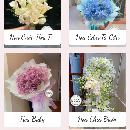
Hoa Cưới ,Hoa Tay Cầm Cô Dâu
Hoa Cẩm Tú Cầu
Hoa Baby
Hoa Chia Buồn