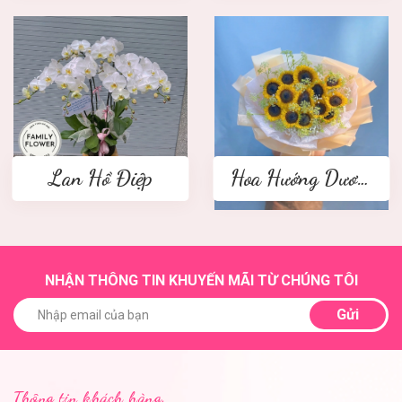
Lan Hồ Điệp
Hoa Hướng Dương
NHẬN THÔNG TIN KHUYẾN MÃI TỪ CHÚNG TÔI
Gửi
Thông tin khách hàng.