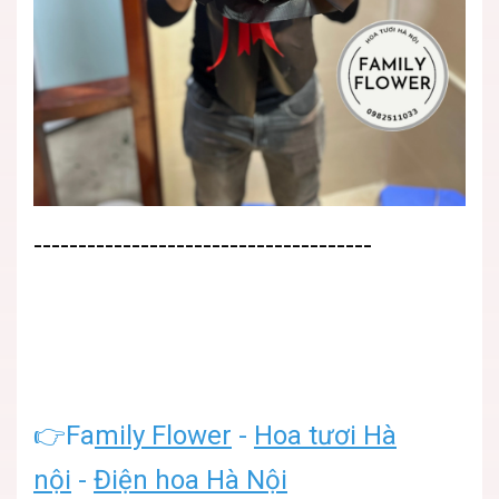
--------------------------------------
👉Fa
mily Flower
-
Hoa tươi Hà
nội
-
Điện hoa Hà Nội