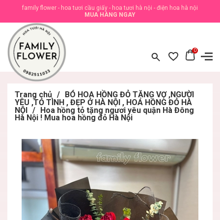
family flower - hoa tươi cầu giấy - hoa tươi hà nội - điện hoa hà nội
MUA HÀNG NGAY
0
Trang chủ
/
BÓ HOA HỒNG ĐỎ TẶNG VỢ ,NGƯỜI
YÊU ,TỎ TÌNH , ĐẸP Ở HÀ NỘI , HOA HỒNG ĐỎ HÀ
NỘI
/
Hoa hồng tỏ tặng ngươi yêu quận Hà Đông
Hà Nội ! Mua hoa hồng đỏ Hà Nội