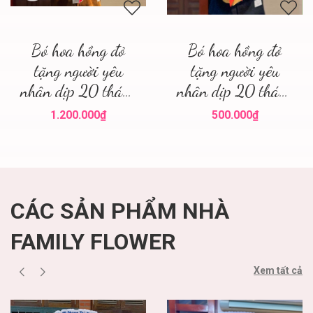
Bó hoa hồng đỏ
Bó hoa hồng đỏ
tặng người yêu
tặng người yêu
nhân dịp 20 tháng
nhân dịp 20 tháng
10! Hoa hồng đỏ Hà
10 quận Ba Đình !
1.200.000₫
500.000₫
Nội ' mua hoa hồng
Mua hoa tươi 20
đỏ
tháng 10
CÁC SẢN PHẨM NHÀ
FAMILY FLOWER
Xem tất cả