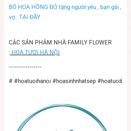
BÓ HOA HỒNG ĐỎ tặng người yêu , bạn gái ,
vợ : TẠI ĐÂY
CẢC SẢN PHẢM NHÀ FAMILY FLOWER
:
HOA TƯƠI HÀ NỘI
----------------
#
#hoatuoihanoi
#hoasinhnhatsep
#hoatuoibad