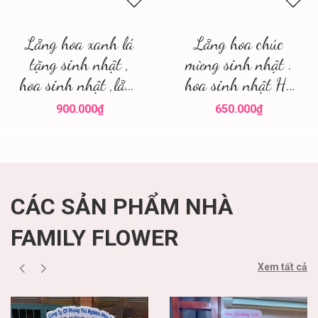
Lẵng hoa xanh lá
Lẵng hoa chúc
tặng sinh nhật ,
mừng sinh nhật .
hoa sinh nhật ,lẵng
hoa sinh nhật Hà
hoa đẹp
Nội
900.000₫
650.000₫
CÁC SẢN PHẨM NHÀ
FAMILY FLOWER
Xem tất cả