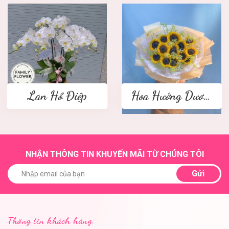
Lan Hồ Điệp
Hoa Hướng Dương
NHẬN THÔNG TIN KHUYẾN MÃI TỪ CHÚNG TÔI
Gửi
Thông tin khách hàng.