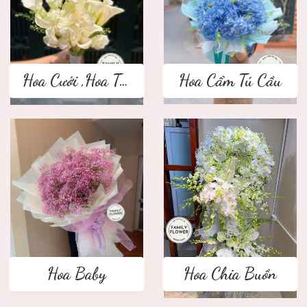
Hoa Cưới ,Hoa Tay Cầm Cô Dâu
Hoa Cẩm Tú Cầu
Hoa Baby
Hoa Chia Buồn