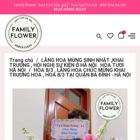
family flower - hoa tươi cầu giấy - hoa tươi hà nội - điện hoa hà nội
MUA HÀNG NGAY
0
Trang chủ
/
LẴNG HOA MỪNG SINH NHẬT ,KHAI
TRƯƠNG , HỘI NGHỊ SỰ KIỆN Ở HÀ NỘI . HOA TƯƠI
HÀ NỘI
/
HOA 8/3 , LẴNG HOA CHÚC MỪNG KHAI
TRƯƠNG HOA , HOA 8/3 TẠI QUẬN BA ĐÌNH - HÀ NỘI