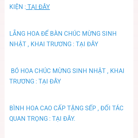
KIỆN :
TẠI ĐÂY
LẴNG HOA ĐỂ BÀN CHÚC MỪNG SINH
NHẬT , KHAI TRƯƠNG : TẠI ĐÂY
BÓ HOA CHÚC MỪNG SINH NHẬT , KHAI
TRƯƠNG : TẠI ĐÂY
BÌNH HOA CAO CẤP TẶNG SẾP , ĐỐI TÁC
QUAN TRỌNG : TẠI ĐÂY.