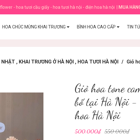
flower - hoa tươi cầu giấy - hoa tươi hà nội - điện hoa hà nội
|
MUA HÀN
HOA CHÚC MỪNG KHAI TRƯƠNG
BÌNH HOA CAO CẤP
TIN T
HẬT , KHAI TRƯƠNG Ở HÀ NỘI , HOA TƯƠI HÀ NỘI
/
Giỏ h
Giỏ hoa tone ca
bố tại Hà Nội -
hoa Hà Nội
500.000₫
550.000₫