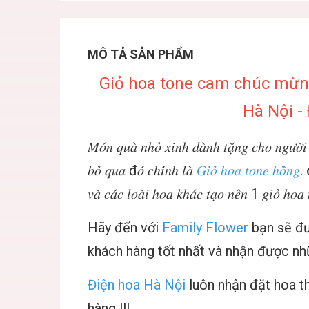
MÔ TẢ SẢN PHẨM
Giỏ hoa tone cam chúc mừng 
Hà Nội -
𝑀𝑜́𝑛 𝑞𝑢𝑎̀ 𝑛ℎ𝑜̉ 𝑥𝑖𝑛ℎ 𝑑𝑎̀𝑛ℎ 𝑡𝑎̣̆𝑛𝑔 𝑐ℎ𝑜 𝑛𝑔𝑢̛𝑜̛̀𝑖 
𝑏𝑜̉ 𝑞𝑢𝑎 đ𝑜́ 𝑐ℎ𝑖́𝑛ℎ 𝑙𝑎̀
𝐺𝑖𝑜̉ ℎ𝑜𝑎 𝑡𝑜𝑛𝑒 ℎ𝑜̂̀𝑛𝑔
. 
𝑣𝑎̀ 𝑐𝑎́𝑐 𝑙𝑜𝑎̀𝑖 ℎ𝑜𝑎 𝑘ℎ𝑎́𝑐 𝑡𝑎̣𝑜 𝑛𝑒̂𝑛 1 𝑔𝑖𝑜̉ ℎ𝑜𝑎 
Hãy đến với
Family Flower
bạn sẽ đư
khách hàng tốt nhất và nhận được nhữ
Điện hoa Hà Nội
luôn nhận đặt hoa th
hàng !!!