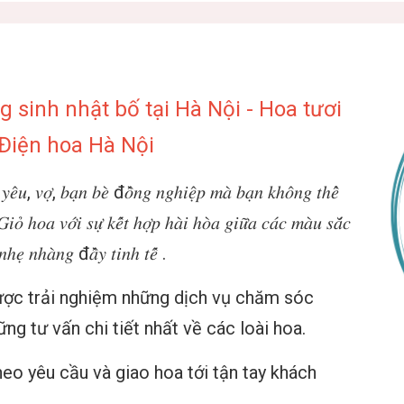
sinh nhật bố tại Hà Nội - Hoa tươi
 Điện hoa Hà Nội
𝑒̂𝑢, 𝑣𝑜̛̣, 𝑏𝑎̣𝑛 𝑏𝑒̀ đ𝑜̂̀𝑛𝑔 𝑛𝑔ℎ𝑖𝑒̣̂𝑝 𝑚𝑎̀ 𝑏𝑎̣𝑛 𝑘ℎ𝑜̂𝑛𝑔 𝑡ℎ𝑒̂̉
𝑖𝑜̉ ℎ𝑜𝑎 𝑣𝑜̛́𝑖 𝑠𝑢̛̣ 𝑘𝑒̂́𝑡 ℎ𝑜̛̣𝑝 ℎ𝑎̀𝑖 ℎ𝑜̀𝑎 𝑔𝑖𝑢̛̃𝑎 𝑐𝑎́𝑐 𝑚𝑎̀𝑢 𝑠𝑎̆́𝑐
𝑛ℎ𝑒̣ 𝑛ℎ𝑎̀𝑛𝑔 đ𝑎̂̀𝑦 𝑡𝑖𝑛ℎ 𝑡𝑒̂́ .
ợc trải nghiệm những dịch vụ chăm sóc
ng tư vấn chi tiết nhất về các loài hoa.
eo yêu cầu và giao hoa tới tận tay khách