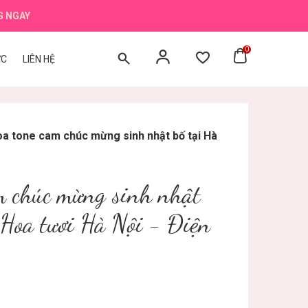
G NGAY
0
ỨC
LIÊN HỆ
oa tone cam chúc mừng sinh nhật bố tại Hà
m chúc mừng sinh nhật
 Hoa tươi Hà Nội - Điện