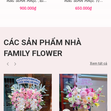
hoa đẹp
Nội
900.000₫
650.000₫
CÁC SẢN PHẨM NHÀ
FAMILY FLOWER
Xem tất cả