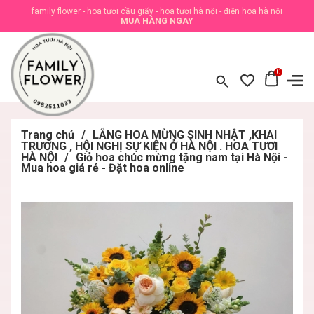
family flower - hoa tươi cầu giấy - hoa tươi hà nội - điện hoa hà nội
MUA HÀNG NGAY
0
Trang chủ
/
LẴNG HOA MỪNG SINH NHẬT ,KHAI
TRƯƠNG , HỘI NGHỊ SỰ KIỆN Ở HÀ NỘI . HOA TƯƠI
HÀ NỘI
/
Giỏ hoa chúc mừng tặng nam tại Hà Nội -
Mua hoa giá rẻ - Đặt hoa online