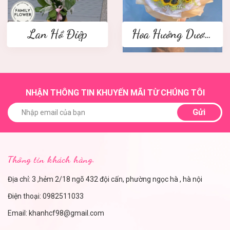
Lan Hồ Điệp
Hoa Hướng Dương
NHẬN THÔNG TIN KHUYẾN MÃI TỪ CHÚNG TÔI
Gửi
Thông tin khách hàng.
Địa chỉ: 3 ,hẻm 2/18 ngõ 432 đội cấn, phường ngọc hà , hà nội
Điện thoại:
0982511033
Email:
khanhcf98@gmail.com