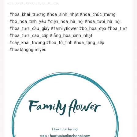
--------------------------------
#hoa_khai_trương #hoa_sinh_nhật #hoa_chúc_mừng
#bó_hoa_tình_yêu #điện_hoa_hà_nội #hoa_tươi_hà_nội
#hoa_tươi_cầu_giấy #familyflower #bó_hoa_đẹp #hoa_tươi
#hoa_tươi_cao_cấp #lẵng_hoa_sinh_nhật
#cây_khai_trương #hoa_tỏ_tình #hoa_tặng_sếp
#hoatặngngườiyêu