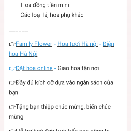
Hoa đồng tiền mini
Các loại lá, hoa phụ khác
______
👉
Family Flower
-
Hoa tươi Hà nội
-
Điện
hoa Hà Nội
👉
Đặt hoa online
-
Giao hoa tận nơi
👉Đầy đủ kích cỡ dựa vào ngân sách của
bạn
👉Tặng bạn thiệp chúc mừng, biển chúc
mừng
👉Hỗ trợ hoá đơn trực tiếp cho công ty