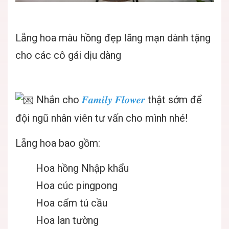
Lẵng hoa màu hồng đẹp lãng mạn dành tặng
cho các cô gái dịu dàng
Nhắn cho
𝑭𝒂𝒎𝒊𝒍𝒚 𝑭𝒍𝒐𝒘𝒆𝒓
thật sớm để
đội ngũ nhân viên tư vấn cho mình nhé!
Lẵng hoa bao gồm:
Hoa hồng Nhập khẩu
Hoa cúc pingpong
Hoa cẩm tú cầu
Hoa lan tường