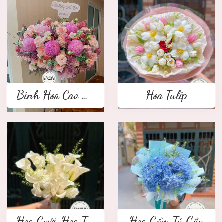
Bình Hoa Cao Cấp
Hoa Tulip
Hoa Cưới ,Hoa Tay Cầm Cô Dâu
Hoa Cẩm Tú Cầu