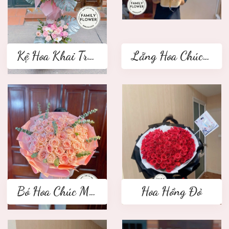
Kệ Hoa Khai Trương 2 tầng
Lẵng Hoa Chúc Mừng
Bó Hoa Chúc Mừng
Hoa Hồng Đỏ