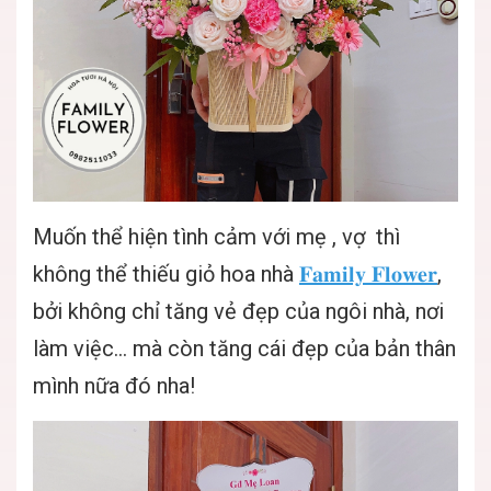
Muốn thể hiện tình cảm với mẹ , vợ thì
không thể thiếu giỏ hoa nhà
𝐅𝐚𝐦𝐢𝐥𝐲 𝐅𝐥𝐨𝐰𝐞𝐫
,
bởi không chỉ tăng vẻ đẹp của ngôi nhà, nơi
làm việc... mà còn tăng cái đẹp của bản thân
mình nữa đó nha!