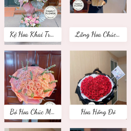
Kệ Hoa Khai Trương 2 tầng
Lẵng Hoa Chúc Mừng
Bó Hoa Chúc Mừng
Hoa Hồng Đỏ