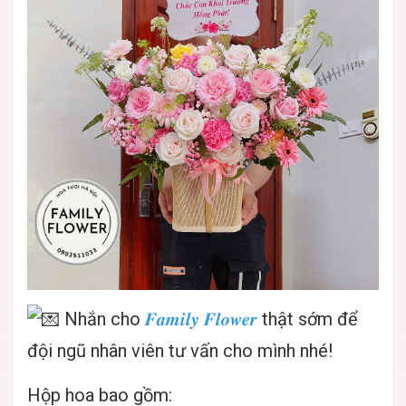
Nhắn cho
𝑭𝒂𝒎𝒊𝒍𝒚 𝑭𝒍𝒐𝒘𝒆𝒓
thật sớm để
đội ngũ nhân viên tư vấn cho mình nhé!
Hộp hoa bao gồm: