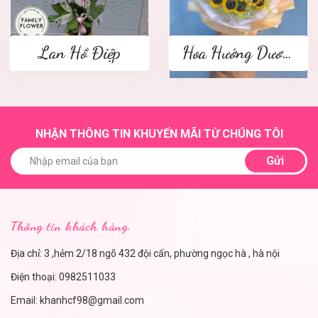
Lan Hồ Điệp
Hoa Hướng Dương
NHẬN THÔNG TIN KHUYẾN MÃI TỪ CHÚNG TÔI
Gửi
Thông tin khách hàng.
Địa chỉ: 3 ,hẻm 2/18 ngõ 432 đội cấn, phường ngọc hà , hà nội
Điện thoại:
0982511033
Email:
khanhcf98@gmail.com