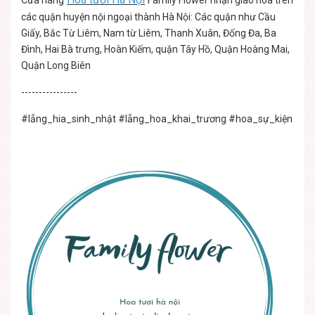
Cửa hàng
Family Flower nhận giao hoa trên
các quận huyện nội ngoại thành Hà Nội: Các quận như Cầu
Giấy, Bắc Từ Liêm, Nam từ Liêm, Thanh Xuân, Đống Đa, Ba
Đình, Hai Bà trưng, Hoàn Kiếm, quận Tây Hồ, Quận Hoàng Mai,
Quận Long Biên
----------------
#lẵng_hia_sinh_nhật
#lẵng_hoa_khai_trương
#hoa_sự_kiện
#lẵ