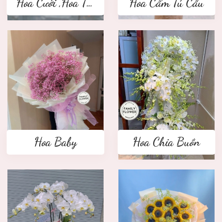
Hoa Cưới ,Hoa Tay Cầm Cô Dâu
Hoa Cẩm Tú Cầu
Hoa Baby
Hoa Chia Buồn