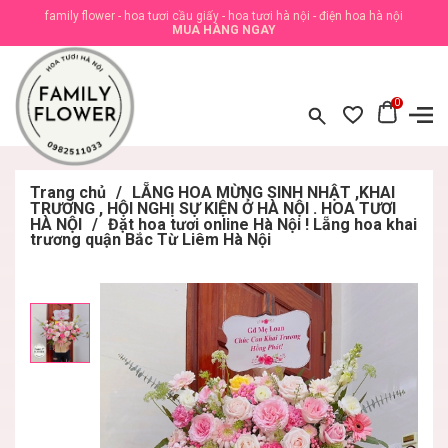
family flower - hoa tươi cầu giấy - hoa tươi hà nội - điện hoa hà nội
MUA HÀNG NGAY
0
Trang chủ
/
LẴNG HOA MỪNG SINH NHẬT ,KHAI
TRƯƠNG , HỘI NGHỊ SỰ KIỆN Ở HÀ NỘI . HOA TƯƠI
HÀ NỘI
/
Đặt hoa tươi online Hà Nội ! Lẵng hoa khai
trương quận Bắc Từ Liêm Hà Nội