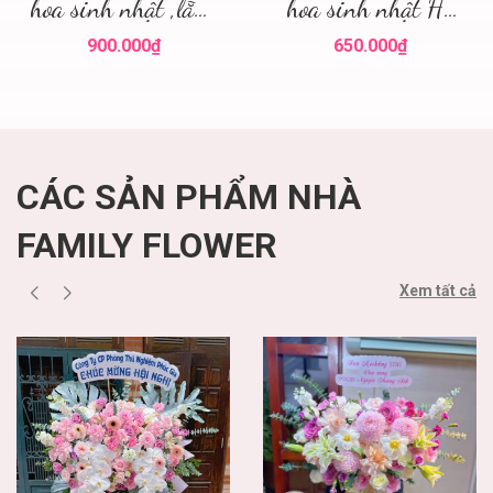
hoa sinh nhật ,lẵng
hoa sinh nhật Hà
hoa đẹp
Nội
900.000₫
650.000₫
CÁC SẢN PHẨM NHÀ
FAMILY FLOWER
Xem tất cả