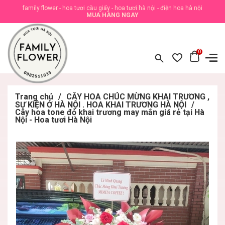
family flower - hoa tươi cầu giấy - hoa tươi hà nội - điện hoa hà nội
MUA HÀNG NGAY
0
Trang chủ
/
CÂY HOA CHÚC MỪNG KHAI TRƯƠNG ,
SỰ KIỆN Ở HÀ NỘI . HOA KHAI TRƯƠNG HÀ NỘI
/
Cây hoa tone đỏ khai trương may mắn giá rẻ tại Hà
Nội - Hoa tươi Hà Nội