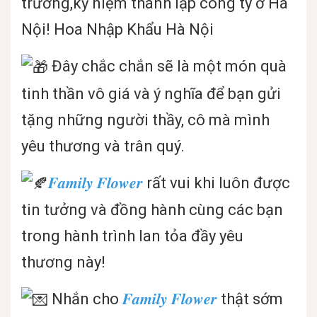
trương,kỷ niệm thành lập công ty ở Hà
Nội! Hoa Nhập Khẩu Hà Nội
Đây chắc chắn sẽ là một món quà
tinh thần vô giá và ý nghĩa để bạn gửi
tặng những người thầy, cô mà mình
yêu thương và trân quý.
𝑭𝒂𝒎𝒊𝒍𝒚 𝑭𝒍𝒐𝒘𝒆𝒓
rất vui khi luôn được
tin tưởng và đồng hành cùng các bạn
trong hành trình lan tỏa đầy yêu
thương này!
Nhắn cho
𝑭𝒂𝒎𝒊𝒍𝒚 𝑭𝒍𝒐𝒘𝒆𝒓
thật sớm