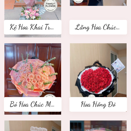
Kệ Hoa Khai Trương 2 tầng
Lẵng Hoa Chúc Mừng
Bó Hoa Chúc Mừng
Hoa Hồng Đỏ