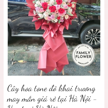
Cây hoa tone đỏ khai trương
may mắn giá rẻ tại Hà Nội -