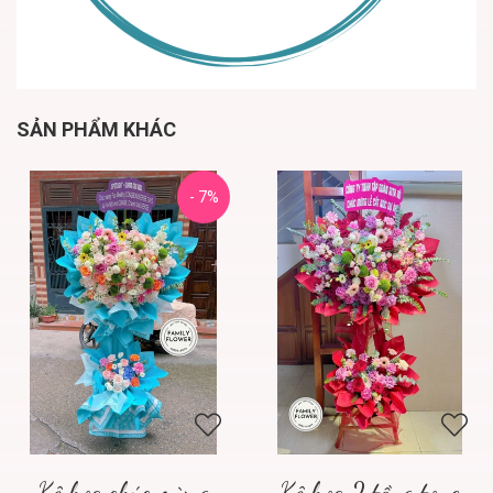
SẢN PHẨM KHÁC
- 7%
Kệ hoa chúc mừng
Kệ hoa 2 tầng tone