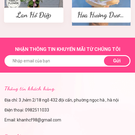
Lan Hồ Điệp
Hoa Hướng Dương
NHẬN THÔNG TIN KHUYẾN MÃI TỪ CHÚNG TÔI
Gửi
Thông tin khách hàng.
Địa chỉ: 3 ,hẻm 2/18 ngõ 432 đội cấn, phường ngọc hà , hà nội
Điện thoại:
0982511033
Email:
khanhcf98@gmail.com