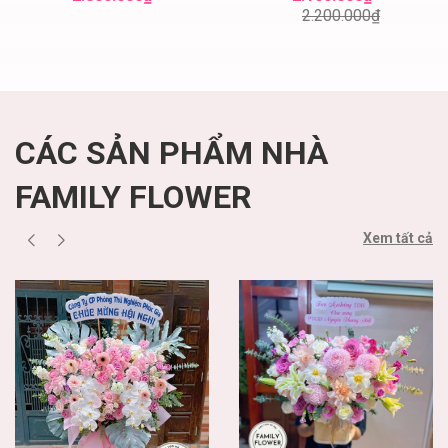
nhật quận Ba Đình
hoa tươi
2.200.000₫
Hà Nội
CÁC SẢN PHẨM NHÀ
FAMILY FLOWER
Xem tất cả