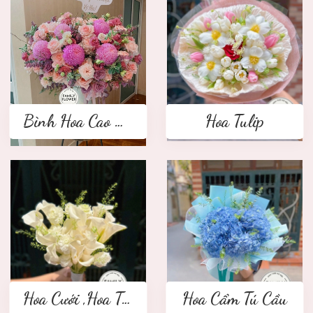
Bình Hoa Cao Cấp
Hoa Tulip
Hoa Cưới ,Hoa Tay Cầm Cô Dâu
Hoa Cẩm Tú Cầu