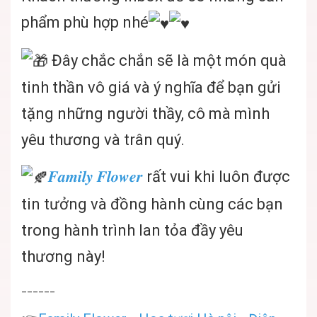
phẩm phù hợp nhé
Đây chắc chắn sẽ là một món quà
tinh thần vô giá và ý nghĩa để bạn gửi
tặng những người thầy, cô mà mình
yêu thương và trân quý.
𝑭𝒂𝒎𝒊𝒍𝒚 𝑭𝒍𝒐𝒘𝒆𝒓
rất vui khi luôn được
tin tưởng và đồng hành cùng các bạn
trong hành trình lan tỏa đầy yêu
thương này!
______