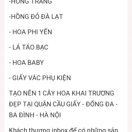
-HỒNG TRẮNG
-HỒNG ĐỎ ĐÀ LẠT
- HOA PHI YẾN
- LÁ TÁO BẠC
- HOA BABY
- GIẤY VÁC PHỤ KIỆN
TẠO NÊN 1 CÂY HOA KHAI TRƯƠNG
ĐẸP TẠI QUẬN CẦU GIẤY - ĐỐNG ĐA -
BA ĐÌNH - HÀ NỘI
Khách thương inbox để có những sản