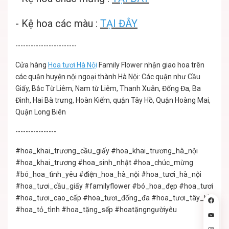
-
Kệ hoa các màu
:
TẠI ĐÂY
------------------------
Cửa hàng
Hoa tươi Hà Nộ
i
Family Flower nhận giao hoa trên
các quận huyện nội ngoại thành Hà Nội: Các quận như Cầu
Giấy, Bắc Từ Liêm, Nam từ Liêm, Thanh Xuân, Đống Đa, Ba
Đình, Hai Bà trưng, Hoàn Kiếm, quận Tây Hồ, Quận Hoàng Mai,
Quận Long Biên
----------------
#hoa_khai_trương_cầu_giấy
#hoa_khai_trương_hà_nội
#hoa_khai_trương
#hoa_sinh_nhật
#hoa_chúc_mừng
#bó_hoa_tình_yêu
#điện_hoa_hà_nội
#hoa_tươi_hà_nội
#hoa_tươi_cầu_giấy
#familyflower
#bó_hoa_đẹp
#hoa_tươi
#hoa_tươi_cao_cấp
#hoa_tươi_đống_đa
#hoa_tươi_tây_hồ
#hoa_tỏ_tình
#hoa_tặng_sếp
#hoatặngngườiyêu