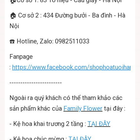
🏠Cơ sở 1: 83 Tô hiệu - Cầu giấy - Hà Nội
🏠 Cơ sở 2 : 434 Đường bưởi - Ba đình - Hà
Nội
☎️ Hotline, Zalo: 0982511033
Fanpage
:
https://www.facebook.com/shophoatuoihanoif
------------------------
Ngoài ra quý khách có thể tham khảo các
sản phẩm khác của
Family Flower
tại đây :
-
Kệ hoa khai trương 2 tầng
:
TẠI ĐÂY
-
Kệ hoa chúc mừng
:
TẠI ĐÂY