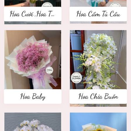
Hoa Cưới ,Hoa Tay Cầm Cô Dâu
Hoa Cẩm Tú Cầu
Hoa Baby
Hoa Chia Buồn