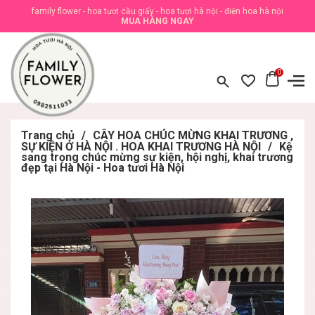
family flower - hoa tươi cầu giấy - hoa tươi hà nội - điện hoa hà nội
MUA HÀNG NGAY
0
Trang chủ
/
CÂY HOA CHÚC MỪNG KHAI TRƯƠNG ,
SỰ KIỆN Ở HÀ NỘI . HOA KHAI TRƯƠNG HÀ NỘI
/
Kệ
sang trọng chúc mừng sự kiện, hội nghị, khai trương
đẹp tại Hà Nội - Hoa tươi Hà Nội