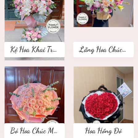
Kệ Hoa Khai Trương 2 tầng
Lẵng Hoa Chúc Mừng
Bó Hoa Chúc Mừng
Hoa Hồng Đỏ