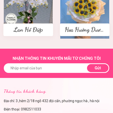
Lan Hồ Điệp
Hoa Hướng Dương
NHẬN THÔNG TIN KHUYẾN MÃI TỪ CHÚNG TÔI
Gửi
Thông tin khách hàng.
Địa chỉ: 3 ,hẻm 2/18 ngõ 432 đội cấn, phường ngọc hà , hà nội
Điện thoại:
0982511033