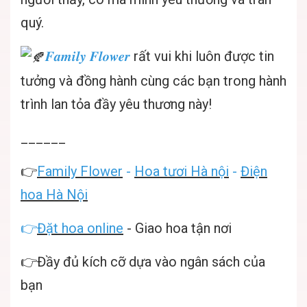
quý.
𝑭𝒂𝒎𝒊𝒍𝒚 𝑭𝒍𝒐𝒘𝒆𝒓
rất vui khi luôn được tin
tưởng và đồng hành cùng các bạn trong hành
trình lan tỏa đầy yêu thương này!
______
👉
Family Flower
-
Hoa tươi Hà nội
-
Điện
hoa Hà Nội
👉
Đặt hoa online
- Giao hoa tận nơi
👉Đầy đủ kích cỡ dựa vào ngân sách của
bạn