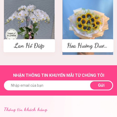
Lan Hồ Điệp
Hoa Hướng Dương
NHẬN THÔNG TIN KHUYẾN MÃI TỪ CHÚNG TÔI
Gửi
Thông tin khách hàng.