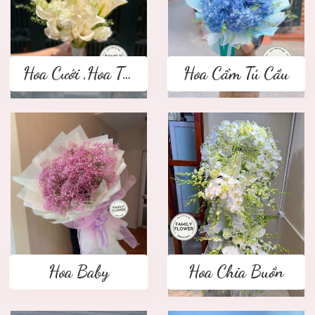
Hoa Cưới ,Hoa Tay Cầm Cô Dâu
Hoa Cẩm Tú Cầu
Hoa Baby
Hoa Chia Buồn