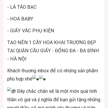
- LÁ TÁO BẠC
- HOA BABY
- GIẤY VÁC PHỤ KIỆN
TẠO NÊN 1 CÂY HOA KHAI TRƯƠNG ĐẸP
TẠI QUẬN CẦU GIẤY - ĐỐNG ĐA - BA ĐÌNH
- HÀ NỘI
Khách thương inbox để có những sản phẩm
phù hợp nhé
Đây chắc chắn sẽ là một món quà tinh
thần vô giá và ý nghĩa để bạn gửi tặng những
người thầy, cô mà mình yêu thương và trân