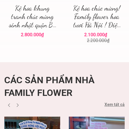
Kệ hoa khung
Kệ hoa chúc mừng!
tranh chúc mừng
Family flower hoa
sinh nhật quận Ba
tươi Hà Nội ! Điện
Đình ! Hoa sinh
hoa Hà Nội ! Mua
2.800.000₫
2.100.000₫
nhật quận Ba Đình
hoa tươi
2.200.000₫
Hà Nội
CÁC SẢN PHẨM NHÀ
FAMILY FLOWER
Xem tất cả