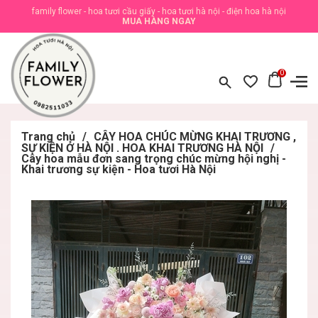
family flower - hoa tươi cầu giấy - hoa tươi hà nội - điện hoa hà nội
MUA HÀNG NGAY
0
Trang chủ
/
CÂY HOA CHÚC MỪNG KHAI TRƯƠNG ,
SỰ KIỆN Ở HÀ NỘI . HOA KHAI TRƯƠNG HÀ NỘI
/
Cây hoa mẫu đơn sang trọng chúc mừng hội nghị -
Khai trương sự kiện - Hoa tươi Hà Nội