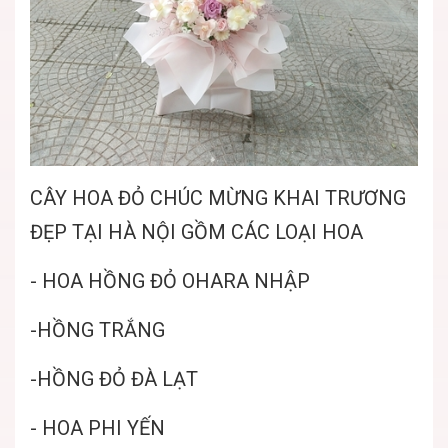
CÂY HOA ĐỎ CHÚC MỪNG KHAI TRƯƠNG
ĐẸP TẠI HÀ NỘI GỒM CÁC LOẠI HOA
- HOA HỒNG ĐỎ OHARA NHẬP
-HỒNG TRẮNG
-HỒNG ĐỎ ĐÀ LẠT
- HOA PHI YẾN