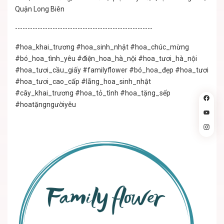
Quận Long Biên
-------------------------------------------------------
#hoa_khai_trương #hoa_sinh_nhật #hoa_chúc_mừng
#bó_hoa_tình_yêu #điện_hoa_hà_nội #hoa_tươi_hà_nội
#hoa_tươi_cầu_giấy #familyflower #bó_hoa_đẹp #hoa_tươi
#hoa_tươi_cao_cấp #lẵng_hoa_sinh_nhật
#cây_khai_trương #hoa_tỏ_tình #hoa_tặng_sếp
#hoatặngngườiyêu