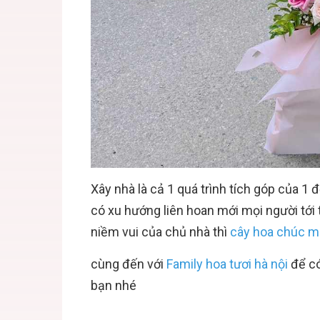
Xây nhà là cả 1 quá trình tích góp của 1 đ
có xu hướng liên hoan mới mọi người tới t
niềm vui của chủ nhà thì
cây hoa chúc m
cùng đến với
Family hoa tươi hà nội
để có
bạn nhé