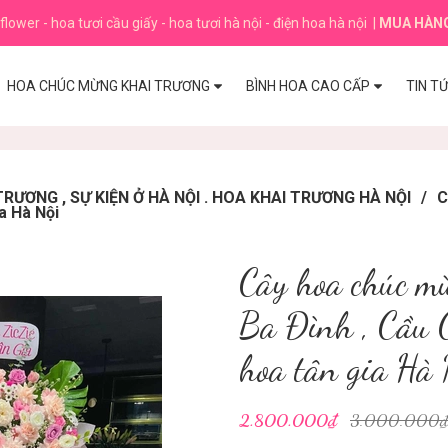
flower - hoa tươi cầu giấy - hoa tươi hà nội - điện hoa hà nội
|
MUA HÀN
HOA CHÚC MỪNG KHAI TRƯƠNG
BÌNH HOA CAO CẤP
TIN T
ƯƠNG , SỰ KIỆN Ở HÀ NỘI . HOA KHAI TRƯƠNG HÀ NỘI
/
C
ia Hà Nội
Cây hoa chúc mừ
Ba Đình , Cầu 
hoa tân gia Hà 
2.800.000₫
3.000.000