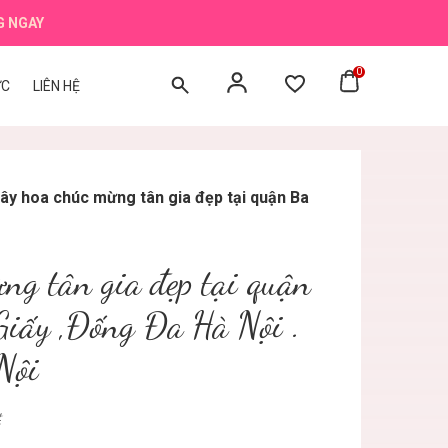
G NGAY
0
ỨC
LIÊN HỆ
ây hoa chúc mừng tân gia đẹp tại quận Ba
ng tân gia đẹp tại quận
Giấy ,Đống Đa Hà Nội .
Nội
₫