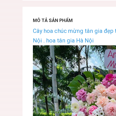
MÔ TẢ SẢN PHẨM
Cây hoa chúc mừng tân gia đẹp t
Nội . hoa tân gia Hà Nội