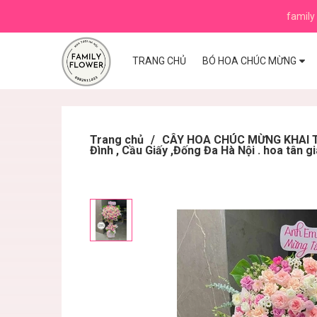
family 
TRANG CHỦ
BÓ HOA CHÚC MỪNG
Trang chủ
/
CÂY HOA CHÚC MỪNG KHAI TR
Đình , Cầu Giấy ,Đống Đa Hà Nội . hoa tân g