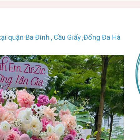
ại quận Ba Đình , Cầu Giấy ,Đống Đa Hà