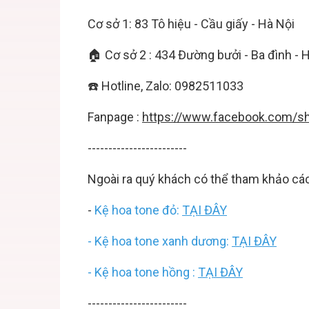
Cơ sở 1: 83 Tô hiệu - Cầu giấy - Hà Nội
🏠 Cơ sở 2 : 434 Đường bưởi - Ba đình - 
☎️ Hotline, Zalo: 0982511033
Fanpage :
https://www.facebook.com/sh
------------------------
Ngoài ra quý khách có thể tham khảo c
-
Kệ hoa
tone đỏ:
TẠI ĐÂY
-
Kệ hoa
tone xanh dương:
TẠI ĐÂY
-
Kệ hoa tone hồng :
TẠI ĐÂY
------------------------