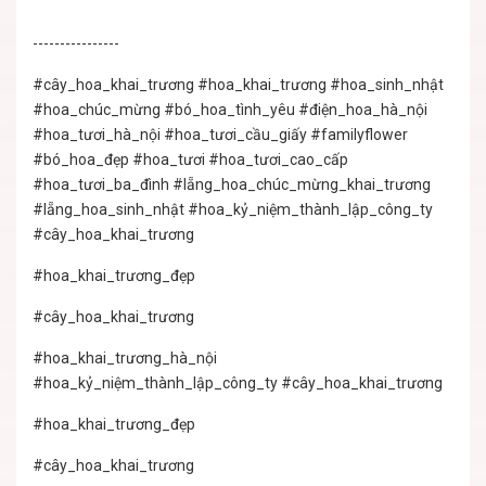
----------------
#cây_hoa_khai_trương
#hoa_khai_trương
#hoa_sinh_nhật
#hoa_chúc_mừng
#bó_hoa_tình_yêu
#điện_hoa_hà_nội
#hoa_tươi_hà_nội
#hoa_tươi_cầu_giấy
#familyflower
#bó_hoa_đẹp
#hoa_tươi
#hoa_tươi_cao_cấp
#hoa_tươi_ba_đình
#lẵng_hoa_chúc_mừng_khai_trương
#lẵng_hoa_sinh_nhật
#hoa_kỷ_niệm_thành_lập_công_ty
#cây_hoa_khai_trương
#hoa_khai_trương_đẹp
#cây_hoa_khai_trương
#hoa_khai_trương_hà_nội
#hoa_kỷ_niệm_thành_lập_công_ty
#cây_hoa_khai_trương
#hoa_khai_trương_đẹp
#cây_hoa_khai_trương