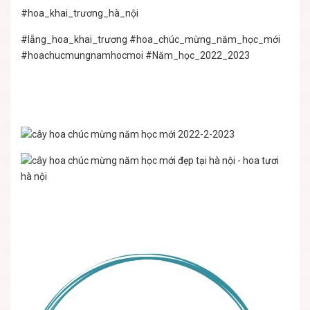
#hoa_khai_trương_hà_nội
#lẵng_hoa_khai_trương
#hoa_chúc_mừng_năm_học_mới
#hoachucmungnamhocmoi
#Năm_học_2022_2023