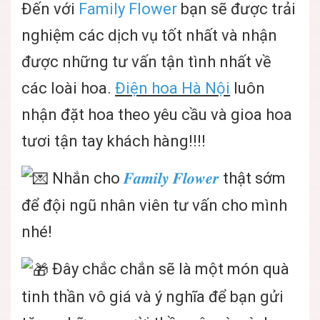
Đến với
Family Flower
bạn sẽ được trải
nghiệm các dịch vụ tốt nhất và nhận
được những tư vấn tận tình nhất về
các loài hoa.
Điện hoa Hà Nội
luôn
nhận đặt hoa theo yêu cầu và gioa hoa
tươi tận tay khách hàng!!!!
Nhắn cho
𝑭𝒂𝒎𝒊𝒍𝒚 𝑭𝒍𝒐𝒘𝒆𝒓
thật sớm
để đội ngũ nhân viên tư vấn cho mình
nhé!
Đây chắc chắn sẽ là một món quà
tinh thần vô giá và ý nghĩa để bạn gửi