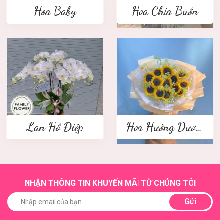
Hoa Baby
Hoa Chia Buồn
Lan Hồ Điệp
Hoa Hướng Dương
NHẬN THÔNG TIN KHUYẾN MÃI TỪ CHÚNG TÔI
Gửi