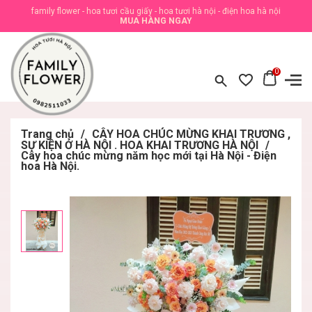
family flower - hoa tươi cầu giấy - hoa tươi hà nội - điện hoa hà nội
MUA HÀNG NGAY
0
Trang chủ
/
CÂY HOA CHÚC MỪNG KHAI TRƯƠNG ,
SỰ KIỆN Ở HÀ NỘI . HOA KHAI TRƯƠNG HÀ NỘI
/
Cây hoa chúc mừng năm học mới tại Hà Nội - Điện
hoa Hà Nội.