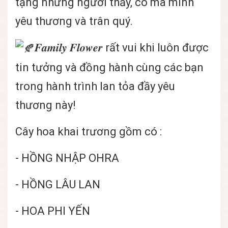
tặng những người thầy, cô mà mình
yêu thương và trân quý.
𝑭𝒂𝒎𝒊𝒍𝒚 𝑭𝒍𝒐𝒘𝒆𝒓
rất vui khi luôn được
tin tưởng và đồng hành cùng các bạn
trong hành trình lan tỏa đầy yêu
thương này!
Cây hoa khai trương gồm có :
- HỒNG NHẬP OHRA
- HỒNG LÂU LAN
- HOA PHI YẾN