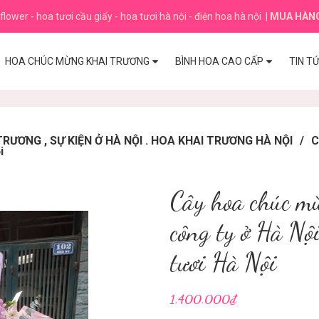
flower - hoa tươi cầu giấy - hoa tươi hà nội - điện hoa hà nội
|
MUA HÀN
HOA CHÚC MỪNG KHAI TRƯƠNG
BÌNH HOA CAO CẤP
TIN T
ƯƠNG , SỰ KIỆN Ở HÀ NỘI . HOA KHAI TRƯƠNG HÀ NỘI
/
C
i
Cây hoa chúc m
công ty ở Hà Nộ
tươi Hà Nội
1.400.000₫