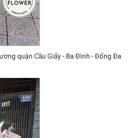
rương quận Cầu Giấy - Ba Đình - Đống Đa