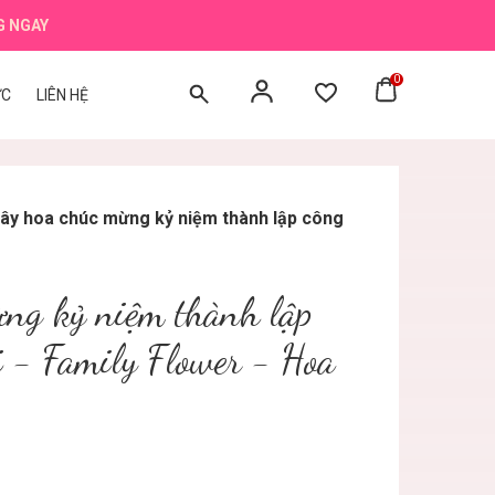
G NGAY
0
ỨC
LIÊN HỆ
ây hoa chúc mừng kỷ niệm thành lập công
ừng kỷ niệm thành lập
i - Family Flower - Hoa