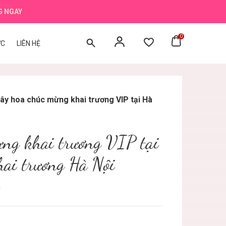
G NGAY
0
ỨC
LIÊN HỆ
ây hoa chúc mừng khai trương VIP tại Hà
ừng khai trương VIP tại
hai trương Hà Nội