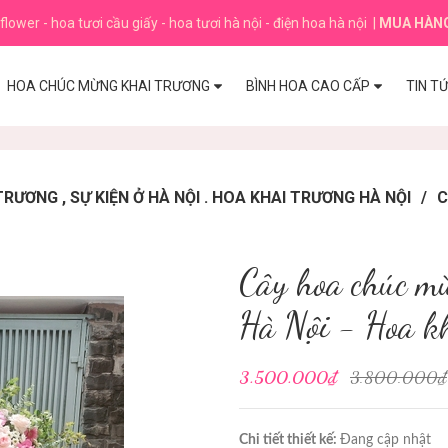
flower - hoa tươi cầu giấy - hoa tươi hà nội - điện hoa hà nội
|
MUA HÀN
HOA CHÚC MỪNG KHAI TRƯƠNG
BÌNH HOA CAO CẤP
TIN T
ƯƠNG , SỰ KIỆN Ở HÀ NỘI . HOA KHAI TRƯƠNG HÀ NỘI
/
C
Cây hoa chúc m
Hà Nội - Hoa k
3.500.000₫
3.800.000₫
Chi tiết thiết kế:
Đang cập nhật