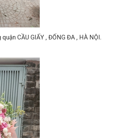
ng quận CẦU GIẤY , ĐỐNG ĐA , HÀ NỘI.