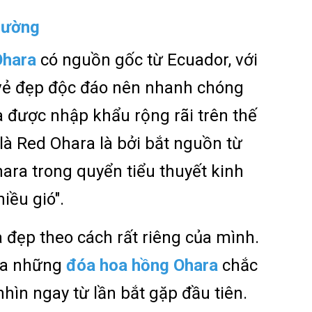
hường
hara
có nguồn gốc từ Ecuador, với
vẻ đẹp độc đáo nên nhanh chóng
à được nhập khẩu rộng rãi trên thế
 là Red Ohara là bởi bắt nguồn từ
hara trong quyển tiểu thuyết kinh
iều gió".
oa đẹp theo cách rất riêng của mình.
của những
đóa
hoa hồng Ohara
chắc
hìn ngay từ lần bắt gặp đầu tiên.