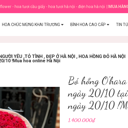
flower - hoa tươi cầu giấy - hoa tươi hà nội - điện hoa hà nội
|
MUA HÀN
HOA CHÚC MỪNG KHAI TRƯƠNG
BÌNH HOA CAO CẤP
TIN T
GƯỜI YÊU ,TỎ TÌNH , ĐẸP Ở HÀ NỘI , HOA HỒNG ĐỎ HÀ NỘI
 20/10 !Mua hoa online Hà Nội
Bó hồng O'hara
ngày 20/10 tại
ngày 20/10 !Mu
1.400.000₫