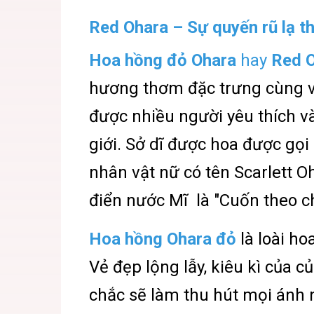
Red Ohara – Sự quyến rũ lạ t
Hoa hồng đỏ Ohara
hay
Red O
hương thơm đặc trưng cùng 
được nhiều người yêu thích v
giới. Sở dĩ được hoa được gọi
nhân vật nữ có tên Scarlett O
điển nước Mĩ là "Cuốn theo ch
Hoa hồng Ohara đỏ
là loài h
Vẻ đẹp lộng lẫy, kiêu kì của 
chắc sẽ làm thu hút mọi ánh n