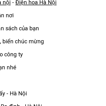
à nội
-
Điện hoa Hà Nội
ận nơi
ân sách của bạn
, biển chúc mừng
o công ty
bạn nhé
ấy - Hà Nội