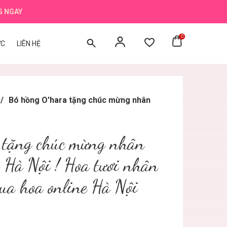
G NGAY
0
ỨC
LIÊN HỆ
/
Bó hồng O'hara tặng chúc mừng nhân
 tặng chúc mừng nhân
 Hà Nội ! Hoa tươi nhân
a hoa online Hà Nội