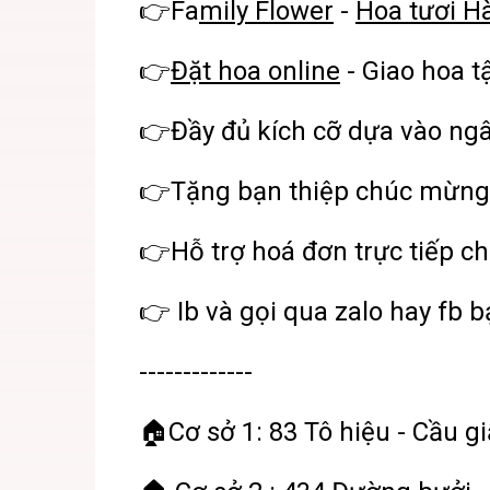
👉Fa
mily Flower
-
Hoa tươi H
👉
Đặt hoa online
- Giao hoa t
👉Đầy đủ kích cỡ dựa vào ng
👉Tặng bạn thiệp chúc mừng
👉Hỗ trợ hoá đơn trực tiếp ch
👉 Ib và gọi qua zalo hay fb 
-------------
🏠Cơ sở 1: 83 Tô hiệu - Cầu gi