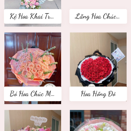
Kệ Hoa Khai Trương 2 tầng
Lẵng Hoa Chúc Mừng
Bó Hoa Chúc Mừng
Hoa Hồng Đỏ