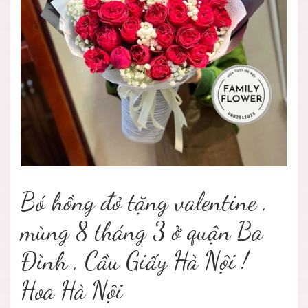
Bó hồng đỏ tặng valentine ,
mùng 8 tháng 3 ở quận Ba
Đình , Cầu Giấy Hà Nội !
Hoa Hà Nội