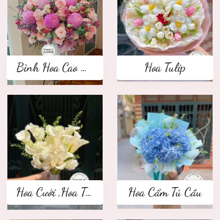
Bình Hoa Cao Cấp
Hoa Tulip
Hoa Cưới ,Hoa Tay Cầm Cô Dâu
Hoa Cẩm Tú Cầu