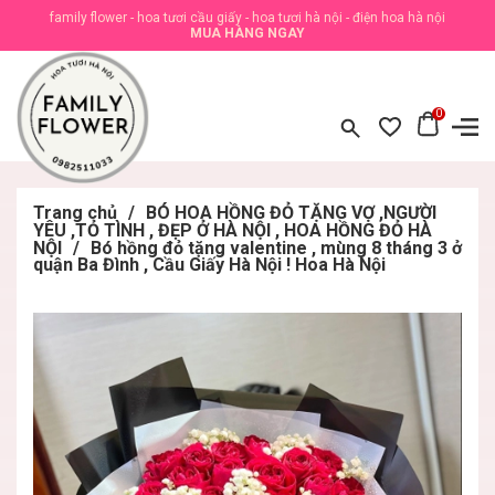
family flower - hoa tươi cầu giấy - hoa tươi hà nội - điện hoa hà nội
MUA HÀNG NGAY
0
Trang chủ
/
BÓ HOA HỒNG ĐỎ TẶNG VỢ ,NGƯỜI
YÊU ,TỎ TÌNH , ĐẸP Ở HÀ NỘI , HOA HỒNG ĐỎ HÀ
NỘI
/
Bó hồng đỏ tặng valentine , mùng 8 tháng 3 ở
quận Ba Đình , Cầu Giấy Hà Nội ! Hoa Hà Nội