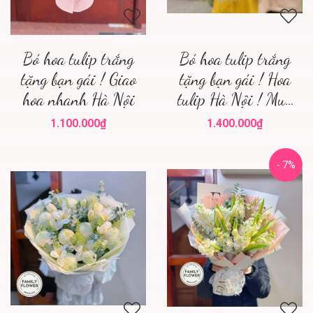
Bó hoa tulip trắng
Bó hoa tulip trắng
tặng bạn gái ! Giao
tặng bạn gái ! Hoa
hoa nhanh Hà Nội
tulip Hà Nội ! Mua
hoa tulip Hà Nội !
1.100.000₫
1.400.000₫
Family flower ! Hoa
tươi Hà Nội
- 7%