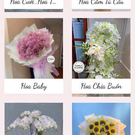
Hoa Cưới ,Hoa Tay Cầm Cô Dâu
Hoa Cẩm Tú Cầu
Hoa Baby
Hoa Chia Buồn