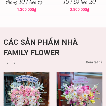
tháng 10 ! hoa tặng
10 ! Bó hoa 20
20 tháng 10 Hà
tháng 10 Hà Nội !
1.300.000₫
2.800.000₫
Nội
Hoa tươi Hà Nội
CÁC SẢN PHẨM NHÀ
FAMILY FLOWER
Xem tất cả