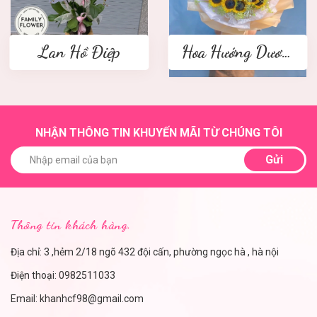
Lan Hồ Điệp
Hoa Hướng Dương
NHẬN THÔNG TIN KHUYẾN MÃI TỪ CHÚNG TÔI
Gửi
Thông tin khách hàng.
Địa chỉ: 3 ,hẻm 2/18 ngõ 432 đội cấn, phường ngọc hà , hà nội
Điện thoại:
0982511033
Email:
khanhcf98@gmail.com