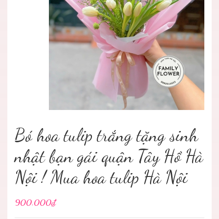
Bó hoa tulip trắng tặng sinh
nhật bạn gái quận Tây Hồ Hà
Nội ! Mua hoa tulip Hà Nội
900.000₫