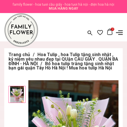
family flower - hoa tươi cầu giấy - hoa tươi hà nội - điện hoa hà nội
MUA HÀNG NGAY
0
Trang chủ
/
Hoa Tulip , hoa Tulip tặng sinh nhật ,
kỷ niệm yêu nhau đẹp tại QUận CẦU GIẤY . QUẬN BA
ĐÌNH - HÀ NỘI
/
Bó hoa tulip trắng tặng sinh nhật
bạn gái quận Tây Hồ Hà Nội ! Mua hoa tulip Hà Nội