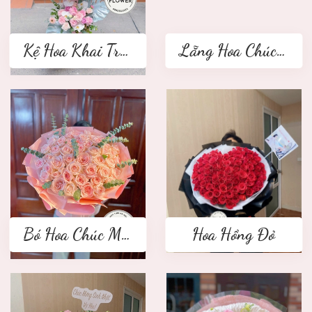
Kệ Hoa Khai Trương 2 tầng
Lẵng Hoa Chúc Mừng
Bó Hoa Chúc Mừng
Hoa Hồng Đỏ