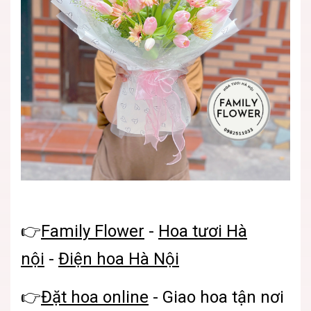
👉
Family Flower
-
Hoa tươi Hà
nội
-
Điện hoa Hà Nội
👉
Đặt hoa online
- Giao hoa tận nơi