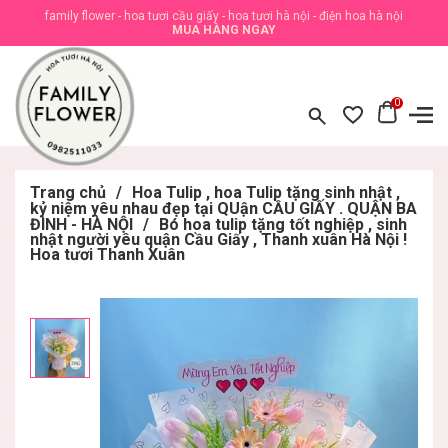
family flower - hoa tươi cầu giấy - hoa tươi hà nội - điện hoa hà nội
MUA HÀNG NGAY
0
Trang chủ
/
Hoa Tulip , hoa Tulip tặng sinh nhật ,
kỷ niệm yêu nhau đẹp tại QUận CẦU GIẤY . QUẬN BA
ĐÌNH - HÀ NỘI
/
Bó hoa tulip tặng tốt nghiệp , sinh
nhật người yêu quận Cầu Giấy , Thanh xuân Hà Nội !
Hoa tươi Thanh Xuân