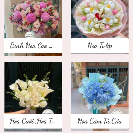
Bình Hoa Cao Cấp
Hoa Tulip
Hoa Cưới ,Hoa Tay Cầm Cô Dâu
Hoa Cẩm Tú Cầu