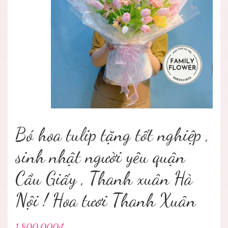
Bó hoa tulip tặng tốt nghiệp ,
sinh nhật người yêu quận
Cầu Giấy , Thanh xuân Hà
Nội ! Hoa tươi Thanh Xuân
1.800.000₫