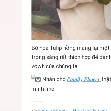
Bó hoa Tulip hồng mang lại một s
trong sáng rất thích hợp để dành
vowh của chúng ta .
Nhắn cho
𝑭𝒂𝒎𝒊𝒍𝒚 𝑭𝒍𝒐𝒘𝒆𝒓
thậ
mình nhé!
______
👉
Family Flower
-
Hoa tươi Hà nội
-