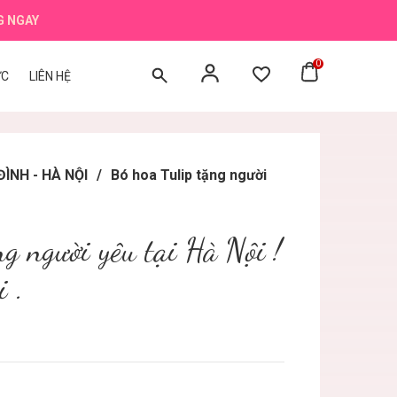
G NGAY
0
ỨC
LIÊN HỆ
 ĐÌNH - HÀ NỘI
/
Bó hoa Tulip tặng người
ng người yêu tại Hà Nội !
 .