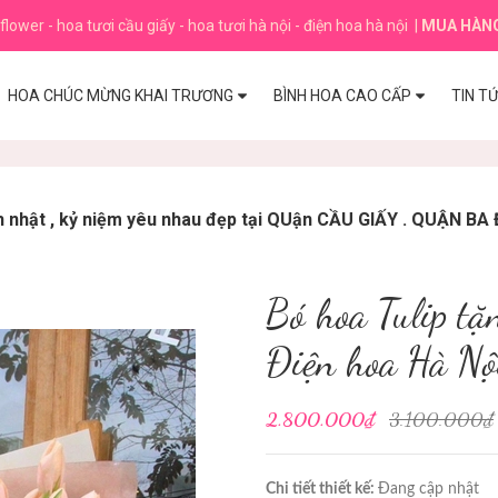
flower - hoa tươi cầu giấy - hoa tươi hà nội - điện hoa hà nội
|
MUA HÀN
HOA CHÚC MỪNG KHAI TRƯƠNG
BÌNH HOA CAO CẤP
TIN T
inh nhật , kỷ niệm yêu nhau đẹp tại QUận CẦU GIẤY . QUẬN BA
Bó hoa Tulip tặ
Điện hoa Hà Nội
2.800.000₫
3.100.000₫
Chi tiết thiết kế:
Đang cập nhật