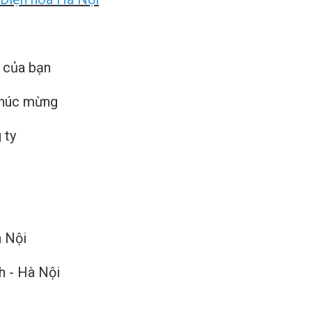
 của bạn
chúc mừng
 ty
à Nội
h - Hà Nội