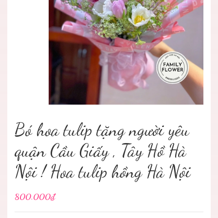
Bó hoa tulip tặng người yêu
quận Cầu Giấy , Tây Hồ Hà
Nội ! Hoa tulip hồng Hà Nội
800.000₫