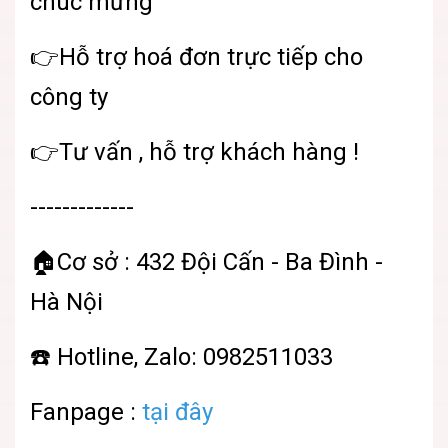
chúc mừng
👉Hỗ trợ hoá đơn trực tiếp cho
công ty
👉Tư vấn , hỗ trợ khách hàng !
-------------
🏠Cơ sở : 432 Đội Cấn - Ba Đình -
Hà Nội
☎️ Hotline, Zalo: 0982511033
Fanpage :
tại đây