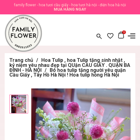
family flower - hoa tươi cầu giấy - hoa tươi hà nội - điện hoa hà nội
MUA HÀNG NGAY
0
Trang chủ
/
Hoa Tulip , hoa Tulip tặng sinh nhật ,
kỷ niệm yêu nhau đẹp tại QUận CẦU GIẤY . QUẬN BA
ĐÌNH - HÀ NỘI
/
Bó hoa tulip tặng người yêu quận
Cầu Giấy , Tây Hồ Hà Nội ! Hoa tulip hồng Hà Nội