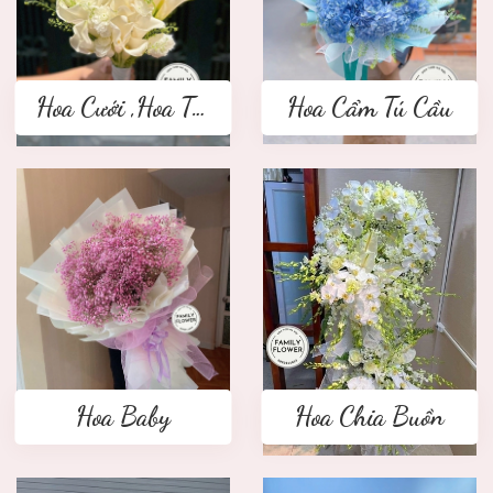
Hoa Cưới ,Hoa Tay Cầm Cô Dâu
Hoa Cẩm Tú Cầu
Hoa Baby
Hoa Chia Buồn