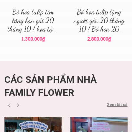
Bó hoa tulip tím
Bó hoa tulip tặng
tặng bạn gái 20
người yêu 20 tháng
tháng 10 ! hoa tặng
10 ! Bó hoa 20
20 tháng 10 Hà
tháng 10 Hà Nội !
1.300.000₫
2.800.000₫
Nội
Hoa tươi Hà Nội
CÁC SẢN PHẨM NHÀ
FAMILY FLOWER
Xem tất cả