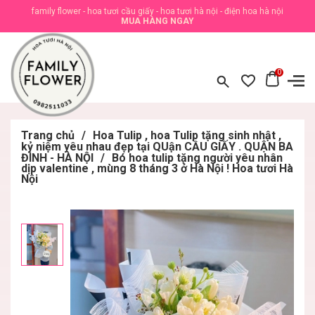
family flower - hoa tươi cầu giấy - hoa tươi hà nội - điện hoa hà nội
MUA HÀNG NGAY
0
Trang chủ
/
Hoa Tulip , hoa Tulip tặng sinh nhật ,
kỷ niệm yêu nhau đẹp tại QUận CẦU GIẤY . QUẬN BA
ĐÌNH - HÀ NỘI
/
Bó hoa tulip tặng người yêu nhân
dịp valentine , mùng 8 tháng 3 ở Hà Nội ! Hoa tươi Hà
Nội