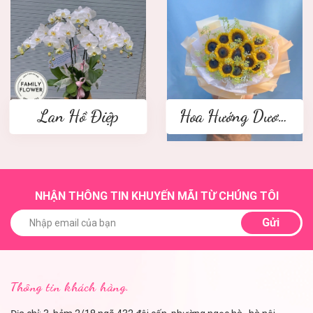
Lan Hồ Điệp
Hoa Hướng Dương
NHẬN THÔNG TIN KHUYẾN MÃI TỪ CHÚNG TÔI
Gửi
Thông tin khách hàng.