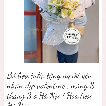
Bó hoa tulip tặng người yêu
nhân dịp valentine , mùng 8
tháng 3 ở Hà Nội ! Hoa tươi
Hà Nội