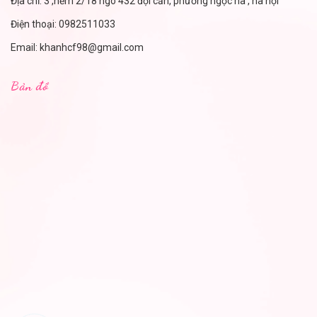
Địa chỉ: 3 ,hẻm 2/18 ngõ 432 đội cấn, phường ngọc hà , hà nội
Điện thoại:
0982511033
Email:
khanhcf98@gmail.com
Bản đồ