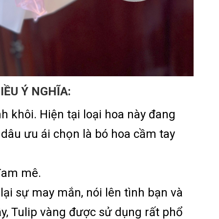
IỀU Ý NGHĨA:
nh khôi. Hiện tại loại hoa này đang
ô dâu ưu ái chọn là bó hoa cầm tay
 đam mê.
ại sự may mắn, nói lên tình bạn và
ậy, Tulip vàng được sử dụng rất phổ