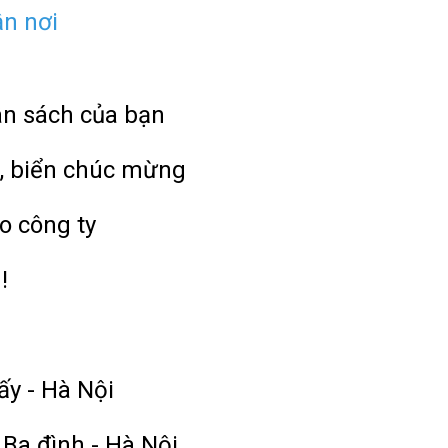
ận nơi
ân sách của bạn
, biển chúc mừng
o công ty
!
ấy - Hà Nội
 Ba đình - Hà Nội