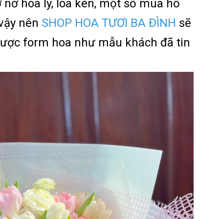
 nở hoa ly, loa kèn, một số mùa hồ
 vậy nên
SHOP HOA TƯƠI BA ĐÌNH
sẽ
được form hoa như mẫu khách đã tin