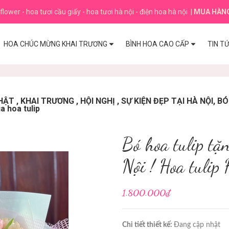
flower - hoa tươi cầu giấy - hoa tươi hà nội - điện hoa hà nội
|
MUA HÀN
HOA CHÚC MỪNG KHAI TRƯƠNG
BÌNH HOA CAO CẤP
TIN T
T , KHAI TRƯƠNG , HỘI NGHỊ , SỰ KIỆN ĐẸP TẠI HÀ NỘI, 
a hoa tulip
Bó hoa tulip tặ
Nội ! Hoa tulip
1.800.000₫
Chi tiết thiết kế:
Đang cập nhật