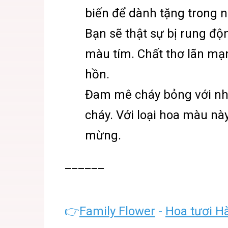
biến để dành tặng trong n
Bạn sẽ thật sự bị rung độ
màu tím. Chất thơ lãn mạ
hồn.
Đam mê cháy bỏng với nh
cháy. Với loại hoa màu nà
mừng.
______
👉
Family Flower
-
Hoa tươi H