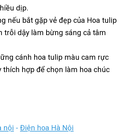
hiều dịp.
ng nếu bắt gặp vẻ đẹp của Hoa tulip
n trỗi dậy làm bừng sáng cả tâm
ững cánh hoa tulip màu cam rực
y thích hợp để chọn làm hoa chúc
à nội
-
Điện hoa Hà Nội