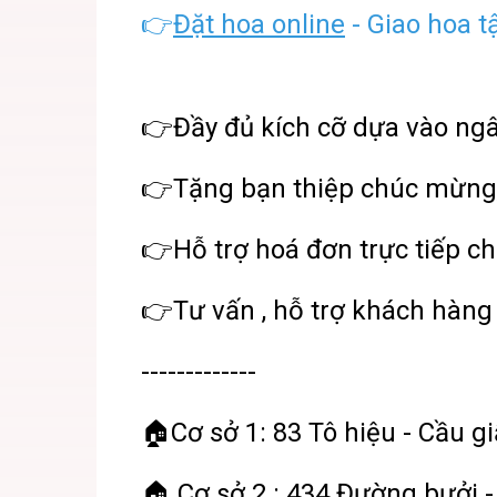
👉
Đặt hoa online
- Giao hoa t
👉Đầy đủ kích cỡ dựa vào ng
👉Tặng bạn thiệp chúc mừng
👉Hỗ trợ hoá đơn trực tiếp ch
👉Tư vấn , hỗ trợ khách hàng 
-------------
🏠Cơ sở 1: 83 Tô hiệu - Cầu gi
🏠 Cơ sở 2 : 434 Đường bưởi -