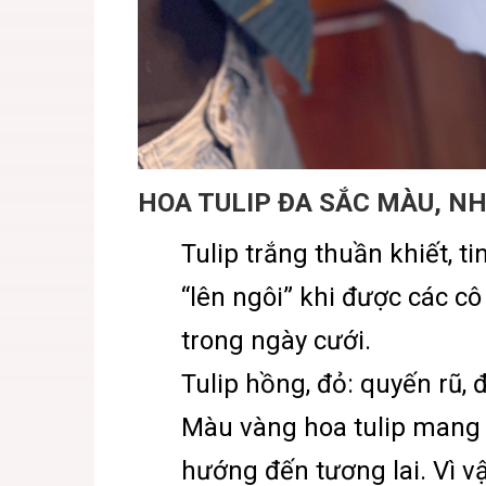
HOA TULIP ĐA SẮC MÀU, NH
Tulip trắng thuần khiết, ti
“lên ngôi” khi được các c
trong ngày cưới.
Tulip hồng, đỏ: quyến rũ,
Màu vàng hoa tulip mang l
hướng đến tương lai. Vì v