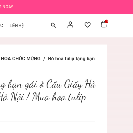
G NGAY
0
ỨC
LIÊN HỆ
BÓ HOA CHÚC MỪNG
/
Bó hoa tulip tặng bạn
ng bạn gái ở Cầu Giấy Hà
 Hà Nội ! Mua hoa tulip