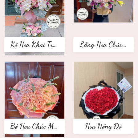
Kệ Hoa Khai Trương 2 tầng
Lẵng Hoa Chúc Mừng
Bó Hoa Chúc Mừng
Hoa Hồng Đỏ