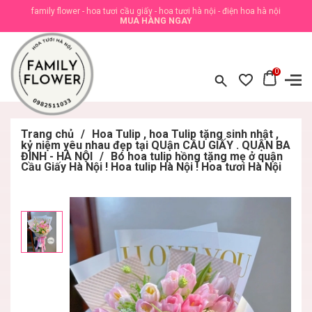
family flower - hoa tươi cầu giấy - hoa tươi hà nội - điện hoa hà nội
MUA HÀNG NGAY
0
Trang chủ
/
Hoa Tulip , hoa Tulip tặng sinh nhật ,
kỷ niệm yêu nhau đẹp tại QUận CẦU GIẤY . QUẬN BA
ĐÌNH - HÀ NỘI
/
Bó hoa tulip hồng tặng mẹ ở quận
Cầu Giấy Hà Nội ! Hoa tulip Hà Nội ! Hoa tươi Hà Nội