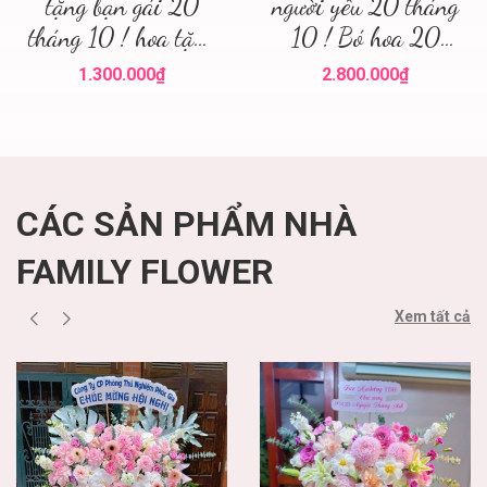
tặng bạn gái 20
người yêu 20 tháng
tháng 10 ! hoa tặng
10 ! Bó hoa 20
20 tháng 10 Hà
tháng 10 Hà Nội !
1.300.000₫
2.800.000₫
Nội
Hoa tươi Hà Nội
CÁC SẢN PHẨM NHÀ
FAMILY FLOWER
Xem tất cả