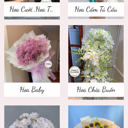
Hoa Cưới ,Hoa Tay Cầm Cô Dâu
Hoa Cẩm Tú Cầu
Hoa Baby
Hoa Chia Buồn