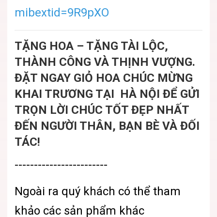
mibextid=9R9pXO
TẶNG HOA – TẶNG TÀI LỘC,
THÀNH CÔNG VÀ THỊNH VƯỢNG.
ĐẶT NGAY GIỎ HOA CHÚC MỪNG
KHAI TRƯƠNG TẠI HÀ NỘI ĐỂ GỬI
TRỌN LỜI CHÚC TỐT ĐẸP NHẤT
ĐẾN NGƯỜI THÂN, BẠN BÈ VÀ ĐỐI
TÁC!
------------------------
Ngoài ra quý khách có thể tham
khảo các sản phẩm khác