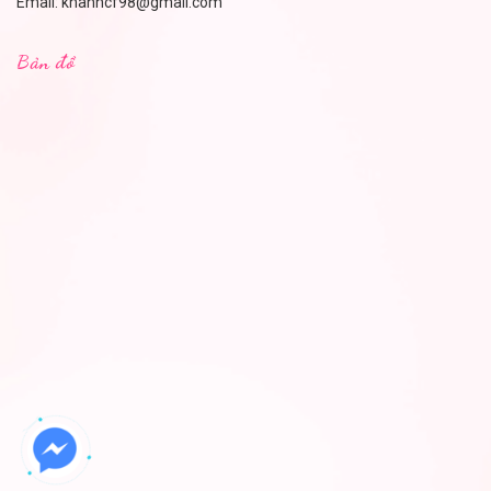
Email:
khanhcf98@gmail.com
Bản đồ