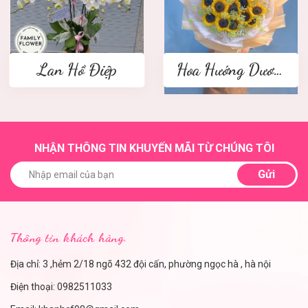
Lan Hồ Điệp
Hoa Hướng Dương
NHẬN THÔNG TIN KHUYẾN MÃI TỪ CHÚNG TÔI
Gửi
Thông tin khách hàng.
Địa chỉ: 3 ,hẻm 2/18 ngõ 432 đội cấn, phường ngọc hà , hà nội
Điện thoại:
0982511033