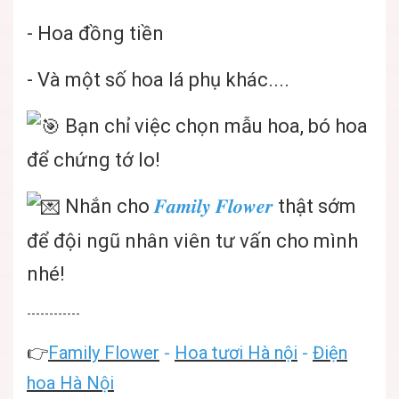
- Hoa đồng tiền
- Và một số hoa lá phụ khác....
Bạn chỉ việc chọn mẫu hoa, bó hoa
để chứng tớ lo!
Nhắn cho
𝑭𝒂𝒎𝒊𝒍𝒚 𝑭𝒍𝒐𝒘𝒆𝒓
thật sớm
để đội ngũ nhân viên tư vấn cho mình
nhé!
------------
👉
Family Flower
-
Hoa tươi Hà nội
-
Điện
hoa Hà Nội