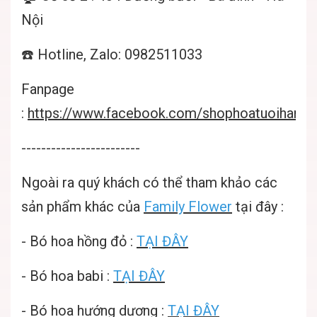
Nội
☎️ Hotline, Zalo: 0982511033
Fanpage
:
https://www.facebook.com/shophoatuoihanoif
------------------------
Ngoài ra quý khách có thể tham khảo các
sản phẩm khác của
Family Flower
tại đây :
-
Bó hoa hồng đỏ
:
TẠI ĐÂY
-
Bó hoa babi
:
TẠI ĐÂY
-
Bó hoa hướng dương
:
TẠI ĐÂY