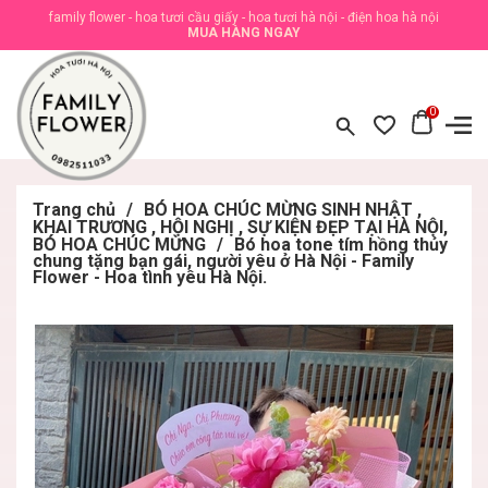
family flower - hoa tươi cầu giấy - hoa tươi hà nội - điện hoa hà nội
MUA HÀNG NGAY
0
Trang chủ
/
BÓ HOA CHÚC MỪNG SINH NHẬT ,
KHAI TRƯƠNG , HỘI NGHỊ , SỰ KIỆN ĐẸP TẠI HÀ NỘI,
BÓ HOA CHÚC MỪNG
/
Bó hoa tone tím hồng thủy
chung tặng bạn gái, người yêu ở Hà Nội - Family
Flower - Hoa tình yêu Hà Nội.