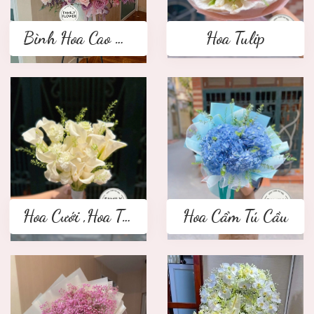
Bình Hoa Cao Cấp
Hoa Tulip
Hoa Cưới ,Hoa Tay Cầm Cô Dâu
Hoa Cẩm Tú Cầu