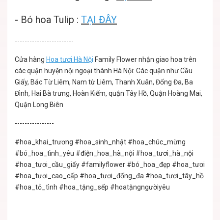
-
Bó hoa Tulip
:
TẠI ĐÂY
------------------------
Cửa hàng
Hoa tươi Hà Nộ
i
Family Flower nhận giao hoa trên
các quận huyện nội ngoại thành Hà Nội: Các quận như Cầu
Giấy, Bắc Từ Liêm, Nam từ Liêm, Thanh Xuân, Đống Đa, Ba
Đình, Hai Bà trưng, Hoàn Kiếm, quận Tây Hồ, Quận Hoàng Mai,
Quận Long Biên
----------------
#hoa_khai_trương
#hoa_sinh_nhật
#hoa_chúc_mừng
#bó_hoa_tình_yêu
#điện_hoa_hà_nội
#hoa_tươi_hà_nội
#hoa_tươi_cầu_giấy
#familyflower
#bó_hoa_đẹp
#hoa_tươi
#hoa_tươi_cao_cấp
#hoa_tươi_đống_đa
#hoa_tươi_tây_hồ
#hoa_tỏ_tình
#hoa_tặng_sếp
#hoatặngngườiyêu