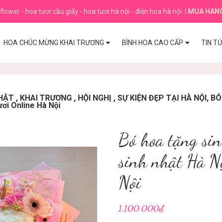
flower - hoa tươi cầu giấy - hoa tươi hà nội - điện hoa hà nội
|
MUA HÀN
HOA CHÚC MỪNG KHAI TRƯƠNG
BÌNH HOA CAO CẤP
TIN T
T , KHAI TRƯƠNG , HỘI NGHỊ , SỰ KIỆN ĐẸP TẠI HÀ NỘI, 
ươi Online Hà Nội
Bó hoa tặng sin
sinh nhật Hà Nộ
Nội
1.100.000₫