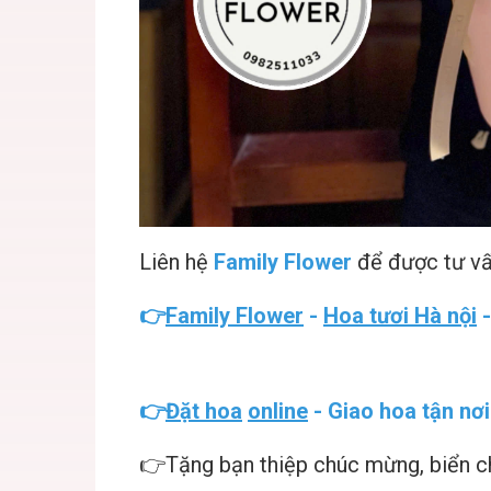
Liên hệ
Family Flower
để được tư vấ
👉
Family Flower
-
Hoa tươi Hà nội
👉
Đặt hoa
online
- Giao hoa tận nơi
👉Tặng bạn thiệp chúc mừng, biển 