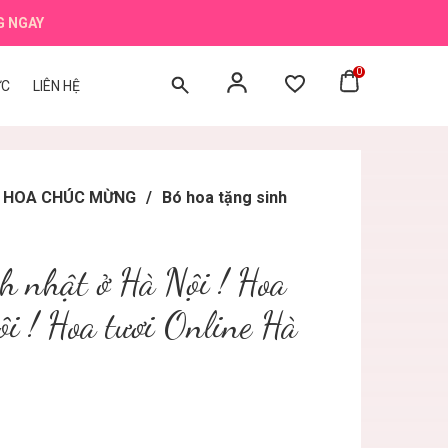
G NGAY
0
ỨC
LIÊN HỆ
BÓ HOA CHÚC MỪNG
/
Bó hoa tặng sinh
h nhật ở Hà Nội ! Hoa
i ! Hoa tươi Online Hà