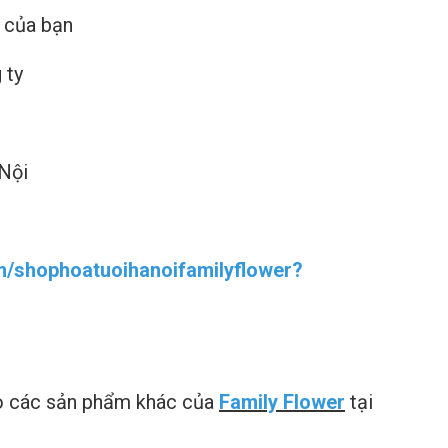
 của bạn
 ty
 Nội
m/shophoatuoihanoifamilyflower?
ảo các sản phẩm khác của
Family Flower
tại