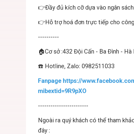
👉Đầy đủ kích cỡ dựa vào ngân sách
👉Hỗ trợ hoá đơn trực tiếp cho công
----------
🏠Cơ sở :432 Đội Cấn - Ba Đình - Hà
☎️ Hotline, Zalo: 0982511033
Fanpage https://www.facebook.co
mibextid=9R9pXO
------------------------
Ngoài ra quý khách có thể tham kh
đây :