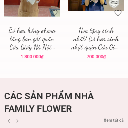
Bó hoa hồng ohara
Hoa tặng sinh
tặng bạn gái quận
nhật! Bó hoa sinh
Cầu Giấy Hà Nội ,
nhật quận Cầu Giấy
điện hoa hà nội
! Family flower hoa
1.800.000₫
700.000₫
sinh nhật cầu giấy
CÁC SẢN PHẨM NHÀ
FAMILY FLOWER
Xem tất cả