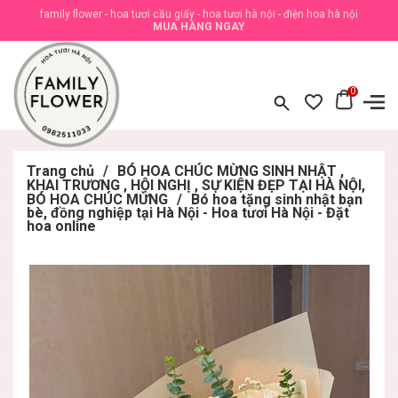
family flower - hoa tươi cầu giấy - hoa tươi hà nội - điện hoa hà nội
MUA HÀNG NGAY
0
Trang chủ
/
BÓ HOA CHÚC MỪNG SINH NHẬT ,
KHAI TRƯƠNG , HỘI NGHỊ , SỰ KIỆN ĐẸP TẠI HÀ NỘI,
BÓ HOA CHÚC MỪNG
/
Bó hoa tặng sinh nhật bạn
bè, đồng nghiệp tại Hà Nội - Hoa tươi Hà Nội - Đặt
hoa online