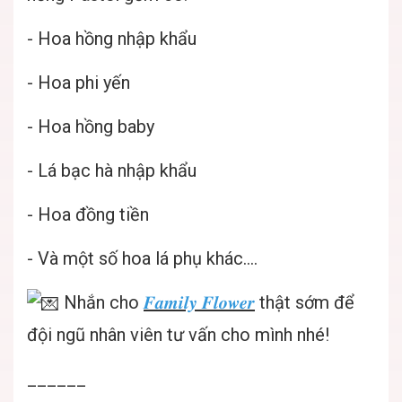
- Hoa hồng nhập khẩu
- Hoa phi yến
- Hoa hồng baby
- Lá bạc hà nhập khẩu
- Hoa đồng tiền
- Và một số hoa lá phụ khác....
Nhắn cho
𝑭𝒂𝒎𝒊𝒍𝒚 𝑭𝒍𝒐𝒘𝒆𝒓
thật sớm để
đội ngũ nhân viên tư vấn cho mình nhé!
______