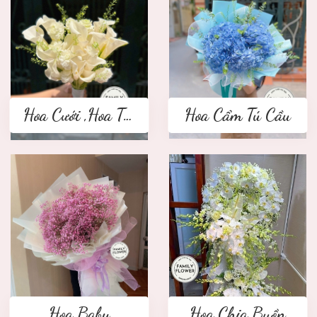
Hoa Cưới ,Hoa Tay Cầm Cô Dâu
Hoa Cẩm Tú Cầu
Hoa Baby
Hoa Chia Buồn