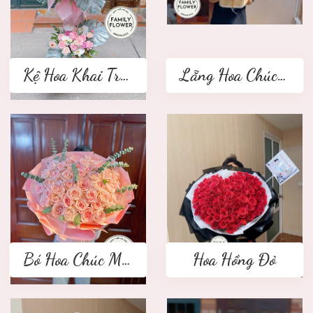
Kệ Hoa Khai Trương 2 tầng
Lẵng Hoa Chúc Mừng
Bó Hoa Chúc Mừng
Hoa Hồng Đỏ