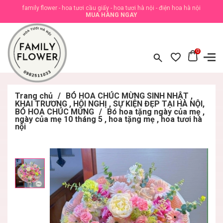
family flower - hoa tươi cầu giấy - hoa tươi hà nội - điện hoa hà nội
MUA HÀNG NGAY
0
Trang chủ
/
BÓ HOA CHÚC MỪNG SINH NHẬT ,
KHAI TRƯƠNG , HỘI NGHỊ , SỰ KIỆN ĐẸP TẠI HÀ NỘI,
BÓ HOA CHÚC MỪNG
/
Bó hoa tặng ngày của mẹ ,
ngày của mẹ 10 tháng 5 , hoa tặng mẹ , hoa tươi hà
nội