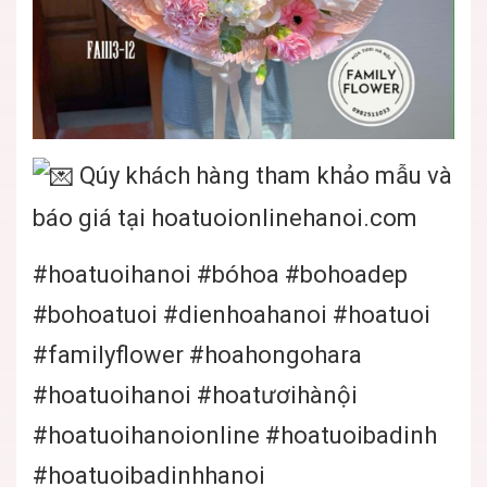
Qúy khách hàng tham khảo mẫu và
báo giá tại
hoatuoionlinehanoi.com
#hoatuoihanoi
#bóhoa
#bohoadep
#bohoatuoi
#dienhoahanoi
#hoatuoi
#familyflower
#hoahongohara
#hoatuoihanoi
#hoatươihànội
#hoatuoihanoionline
#hoatuoibadinh
#hoatuoibadinhhanoi