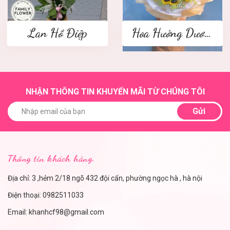
Lan Hồ Điệp
Hoa Hướng Dương
NHẬN THÔNG TIN KHUYẾN MÃI TỪ CHÚNG TÔI
Gửi
Thông tin khách hàng.
Địa chỉ: 3 ,hẻm 2/18 ngõ 432 đội cấn, phường ngọc hà , hà nội
Điện thoại:
0982511033
Email:
khanhcf98@gmail.com