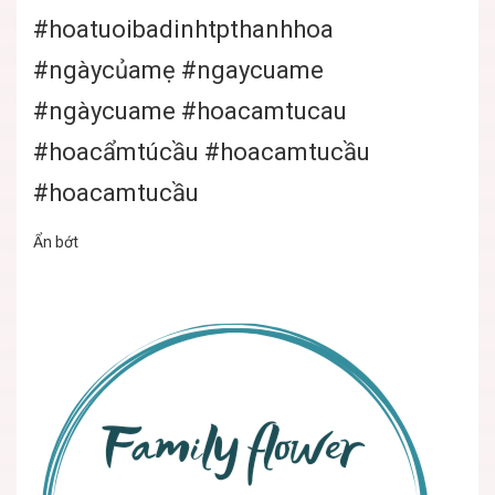
#hoatuoibadinhtpthanhhoa
#ngàycủamẹ
#ngaycuame
#ngàycuame
#hoacamtucau
#hoacẩmtúcầu
#hoacamtucầu
#hoacamtucầu
Ẩn bớt