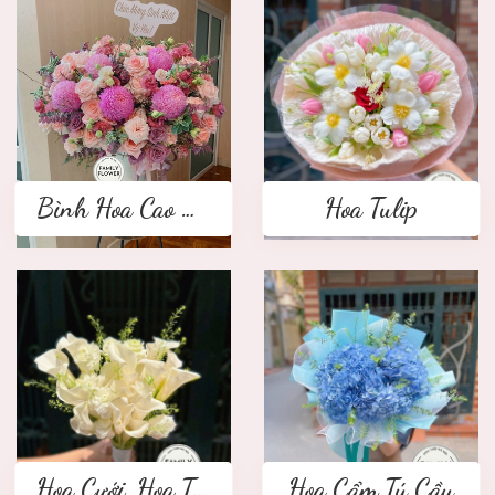
Bình Hoa Cao Cấp
Hoa Tulip
Hoa Cưới ,Hoa Tay Cầm Cô Dâu
Hoa Cẩm Tú Cầu