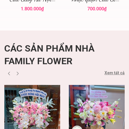
điện hoa hà nội
! Family flower hoa
1.800.000₫
700.000₫
sinh nhật cầu giấy
CÁC SẢN PHẨM NHÀ
FAMILY FLOWER
Xem tất cả