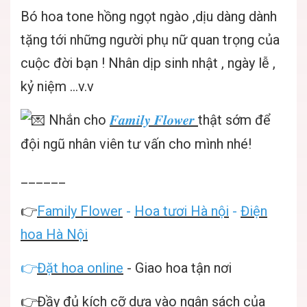
Bó hoa tone hồng ngọt ngào ,dịu dàng dành
tặng tới những người phụ nữ quan trọng của
cuộc đời bạn ! Nhân dịp sinh nhật , ngày lễ ,
kỷ niệm ...v.v
Nhắn cho
𝑭𝒂𝒎𝒊𝒍𝒚 𝑭𝒍𝒐𝒘𝒆𝒓
thật sớm để
đội ngũ nhân viên tư vấn cho mình nhé!
______
👉
Family Flower
-
Hoa tươi Hà nội
-
Điện
hoa Hà Nội
👉
Đặt hoa online
- Giao hoa tận nơi
👉Đầy đủ kích cỡ dựa vào ngân sách của