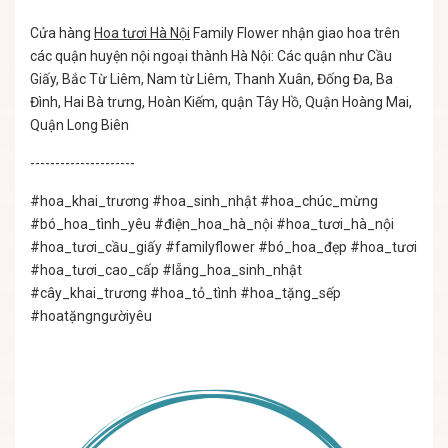
Cửa hàng
Hoa tươi Hà Nội
Family Flower nhận giao hoa trên
các quận huyện nội ngoại thành Hà Nội: Các quận như Cầu
Giấy, Bắc Từ Liêm, Nam từ Liêm, Thanh Xuân, Đống Đa, Ba
Đình, Hai Bà trưng, Hoàn Kiếm, quận Tây Hồ, Quận Hoàng Mai,
Quận Long Biên
---------------------
#hoa_khai_trương #hoa_sinh_nhật #hoa_chúc_mừng
#bó_hoa_tình_yêu #điện_hoa_hà_nội #hoa_tươi_hà_nội
#hoa_tươi_cầu_giấy #familyflower #bó_hoa_đẹp #hoa_tươi
#hoa_tươi_cao_cấp #lẵng_hoa_sinh_nhật
#cây_khai_trương #hoa_tỏ_tình #hoa_tặng_sếp
#hoatặngngườiyêu