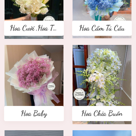
Hoa Cưới ,Hoa Tay Cầm Cô Dâu
Hoa Cẩm Tú Cầu
Hoa Baby
Hoa Chia Buồn