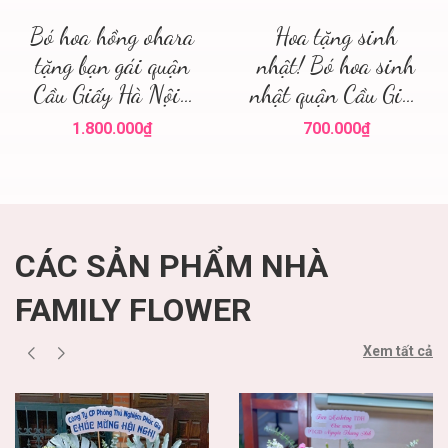
Bó hoa hồng ohara
Hoa tặng sinh
tặng bạn gái quận
nhật! Bó hoa sinh
Cầu Giấy Hà Nội ,
nhật quận Cầu Giấy
điện hoa hà nội
! Family flower hoa
1.800.000₫
700.000₫
sinh nhật cầu giấy
CÁC SẢN PHẨM NHÀ
FAMILY FLOWER
Xem tất cả