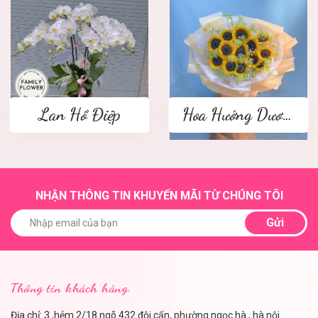
Lan Hồ Điệp
Hoa Hướng Dương
NHẬN THÔNG TIN KHUYẾN MÃI TỪ CHÚNG TÔI
Gửi
Thông tin khách hàng.
Địa chỉ: 3 ,hẻm 2/18 ngõ 432 đội cấn, phường ngọc hà , hà nội