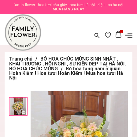
family flower - hoa tươi cầu giấy - hoa tươi hà nội - điện hoa hà nội
MUA HÀNG NGAY
0
Trang chủ
/
BÓ HOA CHÚC MỪNG SINH NHẬT ,
KHAI TRƯƠNG , HỘI NGHỊ , SỰ KIỆN ĐẸP TẠI HÀ NỘI,
BÓ HOA CHÚC MỪNG
/
Bó hoa tặng nam ở quận
Hoàn Kiếm ! Hoa tươi Hoàn Kiếm ! Mua hoa tươi Hà
Nội