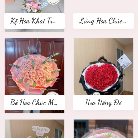
Kệ Hoa Khai Trương 2 tầng
Lẵng Hoa Chúc Mừng
Bó Hoa Chúc Mừng
Hoa Hồng Đỏ