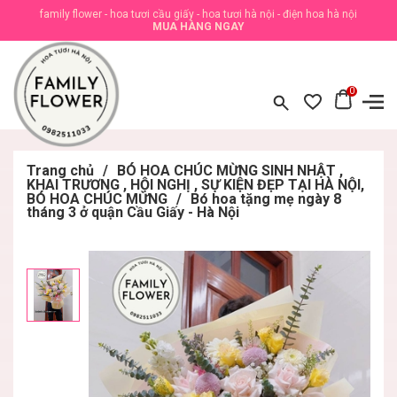
family flower - hoa tươi cầu giấy - hoa tươi hà nội - điện hoa hà nội
MUA HÀNG NGAY
0
Trang chủ
/
BÓ HOA CHÚC MỪNG SINH NHẬT ,
KHAI TRƯƠNG , HỘI NGHỊ , SỰ KIỆN ĐẸP TẠI HÀ NỘI,
BÓ HOA CHÚC MỪNG
/
Bó hoa tặng mẹ ngày 8
tháng 3 ở quận Cầu Giấy - Hà Nội