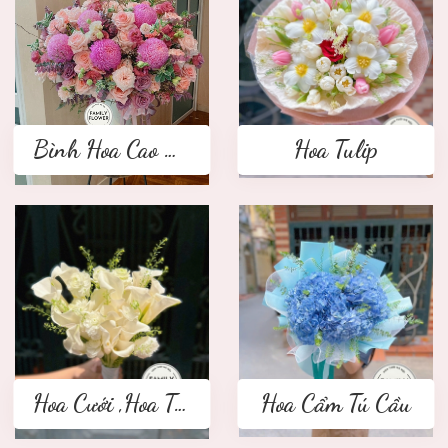
Bình Hoa Cao Cấp
Hoa Tulip
Hoa Cưới ,Hoa Tay Cầm Cô Dâu
Hoa Cẩm Tú Cầu