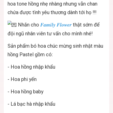
hoa tone hồng nhẹ nhàng nhưng vẫn chan
chứa được tình yêu thương dành tới họ !!!
Nhắn cho
𝑭𝒂𝒎𝒊𝒍𝒚 𝑭𝒍𝒐𝒘𝒆𝒓
thật sớm để
đội ngũ nhân viên tư vấn cho mình nhé!
Sản phẩm bó hoa chúc mừng sinh nhật màu
hồng Pastel gồm có:
- Hoa hồng nhập khẩu
- Hoa phi yến
- Hoa hồng baby
- Lá bạc hà nhập khẩu