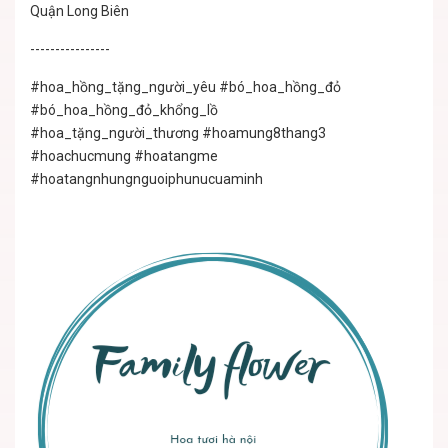
Quận Long Biên
----------------
#hoa_hồng_tặng_người_yêu
#bó_hoa_hồng_đỏ
#bó_hoa_hồng_đỏ_khổng_lồ
#hoa_tặng_người_thương
#hoamung8thang3
#hoachucmung #hoatangme
#hoatangnhungnguoiphunucuaminh