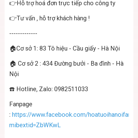
👉Hỗ trợ hoá đơn trực tiếp cho công ty
👉Tư vấn , hỗ trợ khách hàng !
-------------
🏠Cơ sở 1: 83 Tô hiệu - Cầu giấy - Hà Nội
🏠 Cơ sở 2 : 434 Đường bưởi - Ba đình - Hà
Nội
☎️ Hotline, Zalo: 0982511033
Fanpage
:
https://www.facebook.com/hoatuoihanoifamil
mibextid=ZbWKwL