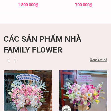
điện hoa hà nội
! Family flower hoa
1.800.000₫
700.000₫
sinh nhật cầu giấy
CÁC SẢN PHẨM NHÀ
FAMILY FLOWER
Xem tất cả