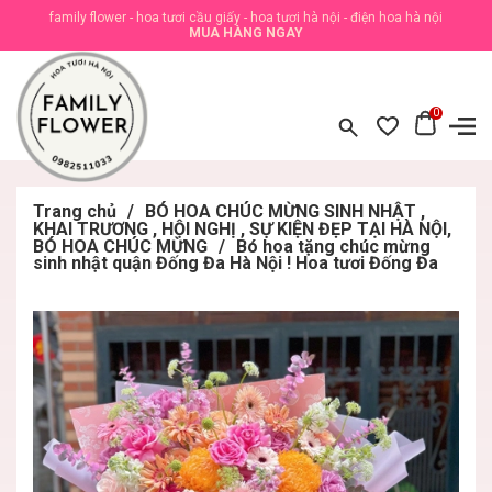
family flower - hoa tươi cầu giấy - hoa tươi hà nội - điện hoa hà nội
MUA HÀNG NGAY
0
Trang chủ
/
BÓ HOA CHÚC MỪNG SINH NHẬT ,
KHAI TRƯƠNG , HỘI NGHỊ , SỰ KIỆN ĐẸP TẠI HÀ NỘI,
BÓ HOA CHÚC MỪNG
/
Bó hoa tặng chúc mừng
sinh nhật quận Đống Đa Hà Nội ! Hoa tươi Đống Đa