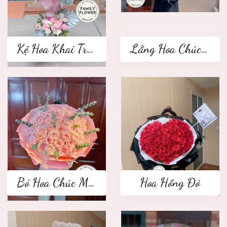
Kệ Hoa Khai Trương 2 tầng
Lẵng Hoa Chúc Mừng
Bó Hoa Chúc Mừng
Hoa Hồng Đỏ