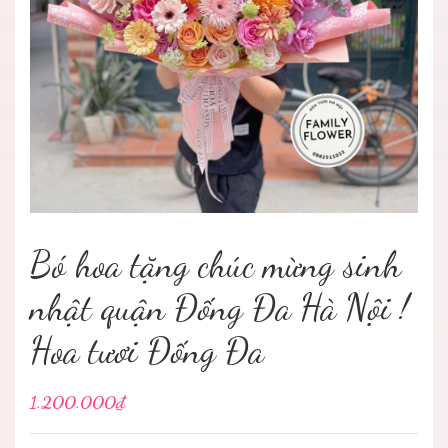
Bó hoa tặng chúc mừng sinh
nhật quận Đống Đa Hà Nội !
Hoa tươi Đống Đa
1.200.000₫