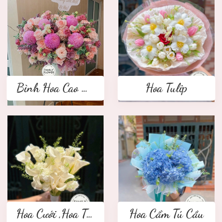
Bình Hoa Cao Cấp
Hoa Tulip
Hoa Cưới ,Hoa Tay Cầm Cô Dâu
Hoa Cẩm Tú Cầu