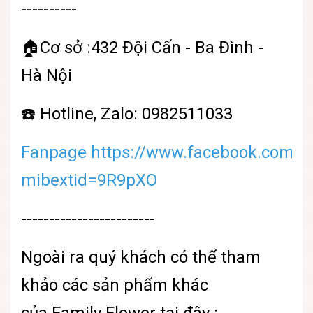
----------
🏠Cơ sở :432 Đội Cấn - Ba Đình -
Hà Nội
☎️ Hotline, Zalo: 0982511033
Fanpage https://www.facebook.com/sh
mibextid=9R9pXO
------------------------
Ngoài ra quý khách có thể tham
khảo các sản phẩm khác
của
Family Flower
tại đây :