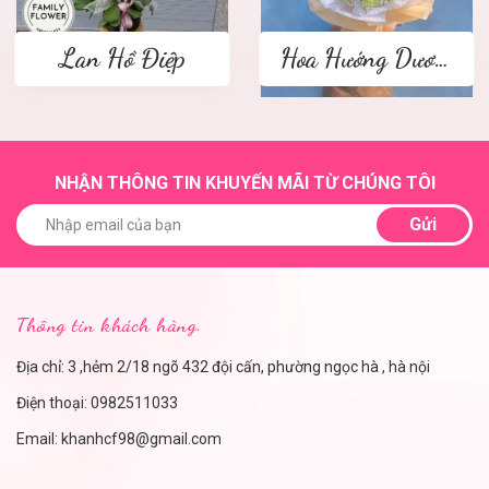
Lan Hồ Điệp
Hoa Hướng Dương
NHẬN THÔNG TIN KHUYẾN MÃI TỪ CHÚNG TÔI
Gửi
Thông tin khách hàng.
Địa chỉ: 3 ,hẻm 2/18 ngõ 432 đội cấn, phường ngọc hà , hà nội
Điện thoại:
0982511033
Email:
khanhcf98@gmail.com