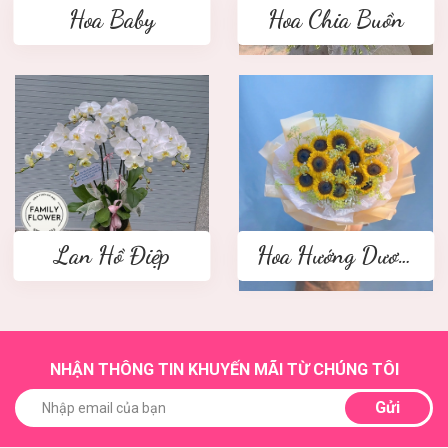
Hoa Baby
Hoa Chia Buồn
Lan Hồ Điệp
Hoa Hướng Dương
NHẬN THÔNG TIN KHUYẾN MÃI TỪ CHÚNG TÔI
Gửi