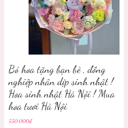
Bó hoa tặng bạn bè , đồng
nghiệp nhân dịp sinh nhật !
Hoa sinh nhật Hà Nội ! Mua
hoa tươi Hà Nội
550.000₫