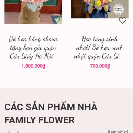
Bó hoa hồng ohara
Hoa tặng sinh
tặng bạn gái quận
nhật! Bó hoa sinh
Cầu Giấy Hà Nội ,
nhật quận Cầu Giấy
điện hoa hà nội
! Family flower hoa
1.800.000₫
700.000₫
sinh nhật cầu giấy
CÁC SẢN PHẨM NHÀ
FAMILY FLOWER
Xem tất cả