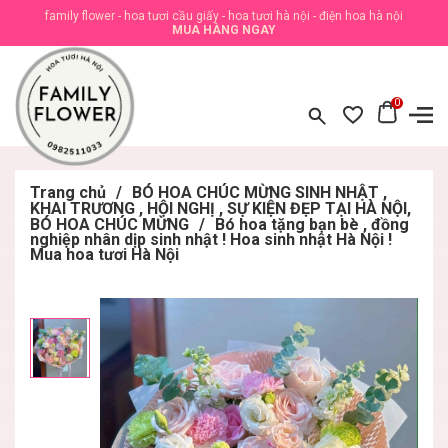
family flower - hoa tươi cầu giấy - hoa tươi hà nội - điện hoa hà nội
MUA HÀNG NGAY
0
Trang chủ
/
BÓ HOA CHÚC MỪNG SINH NHẬT ,
KHAI TRƯƠNG , HỘI NGHỊ , SỰ KIỆN ĐẸP TẠI HÀ NỘI,
BÓ HOA CHÚC MỪNG
/
Bó hoa tặng bạn bè , đồng
nghiệp nhân dịp sinh nhật ! Hoa sinh nhật Hà Nội !
Mua hoa tươi Hà Nội