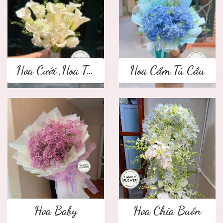
Hoa Cưới ,Hoa Tay Cầm Cô Dâu
Hoa Cẩm Tú Cầu
Hoa Baby
Hoa Chia Buồn