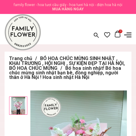
family flower - hoa tươi cầu giấy - hoa tươi hà nội - điện hoa hà nội
MUA HÀNG NGAY
0
Trang chủ
/
BÓ HOA CHÚC MỪNG SINH NHẬT ,
KHAI TRƯƠNG , HỘI NGHỊ , SỰ KIỆN ĐẸP TẠI HÀ NỘI,
BÓ HOA CHÚC MỪNG
/
Bó hoa sinh nhật! Bó hoa
chúc mừng sinh nhật bạn bè, đồng nghiệp, người
thân ở Hà Nội ! Hoa sinh nhật Hà Nội