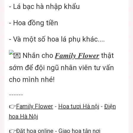
- Lá bạc hà nhập khẩu
- Hoa đồng tiền
- Và một số hoa lá phụ khác....
Nhắn cho
𝑭𝒂𝒎𝒊𝒍𝒚 𝑭𝒍𝒐𝒘𝒆𝒓
thật
sớm để đội ngũ nhân viên tư vấn
cho mình nhé!
______
👉
Family Flower
-
Hoa tươi Hà nội
-
Điện
hoa Hà Nội
👉
Đặt hoa online
- Giao hoa tận nơi