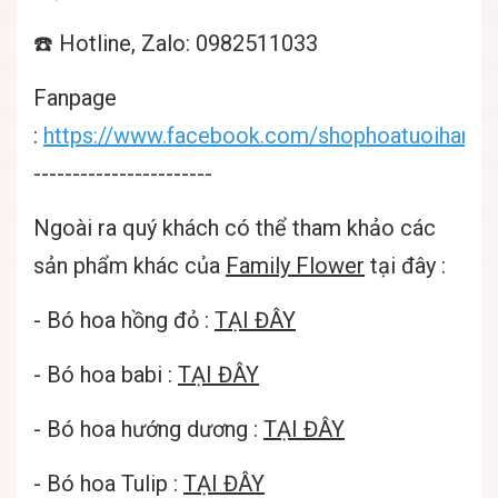
☎️ Hotline, Zalo: 0982511033
Fanpage
:
https://www.facebook.com/shophoatuoihanoif
-----------------------
Ngoài ra quý khách có thể tham khảo các
sản phẩm khác của
Family Flower
tại đây :
-
Bó hoa hồng đỏ
:
TẠI ĐÂY
-
Bó hoa babi
:
TẠI ĐÂY
-
Bó hoa hướng dương
:
TẠI ĐÂY
-
Bó hoa Tulip
:
TẠI ĐÂY