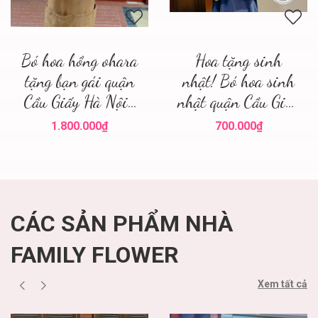
Bó hoa hồng ohara
Hoa tặng sinh
tặng bạn gái quận
nhật! Bó hoa sinh
Cầu Giấy Hà Nội ,
nhật quận Cầu Giấy
điện hoa hà nội
! Family flower hoa
1.800.000₫
700.000₫
sinh nhật cầu giấy
CÁC SẢN PHẨM NHÀ
FAMILY FLOWER
Xem tất cả