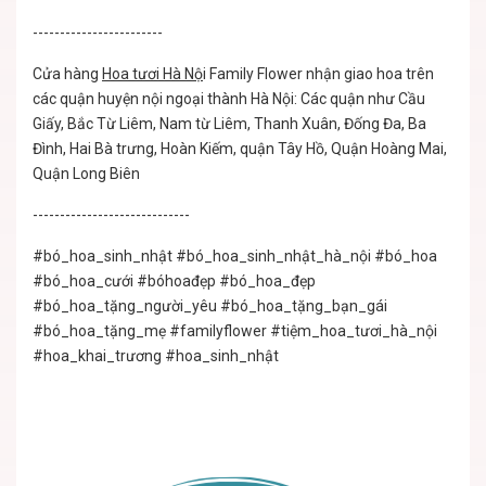
------------------------
Cửa hàng
Hoa tươi Hà Nộ
i
Family Flower nhận giao hoa trên
các quận huyện nội ngoại thành Hà Nội: Các quận như Cầu
Giấy, Bắc Từ Liêm, Nam từ Liêm, Thanh Xuân, Đống Đa, Ba
Đình, Hai Bà trưng, Hoàn Kiếm, quận Tây Hồ, Quận Hoàng Mai,
Quận Long Biên
-----------------------------
#bó_hoa_sinh_nhật
#bó_hoa_sinh_nhật_hà_nội
#bó_hoa
#bó_hoa_cưới
#bóhoađẹp
#bó_hoa_đẹp
#bó_hoa_tặng_người_yêu
#bó_hoa_tặng_bạn_gái
#bó_hoa_tặng_mẹ
#familyflower
#tiệm_hoa_tươi_hà_nội
#hoa_khai_trương
#hoa_sinh_nhật