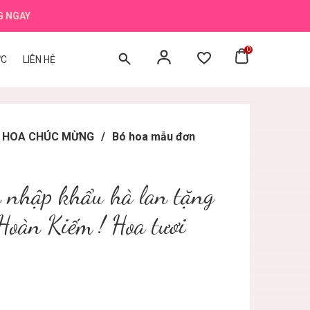
G NGAY
0
ỨC
LIÊN HỆ
BÓ HOA CHÚC MỪNG
/
Bó hoa mẫu đơn
 nhập khẩu hà lan tặng
Hoàn Kiếm ! Hoa tươi