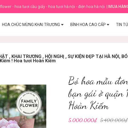
flower - hoa tươi cầu giấy - hoa tươi hà nội - điện hoa hà nội
|
MUA HÀN
HOA CHÚC MỪNG KHAI TRƯƠNG
BÌNH HOA CAO CẤP
TIN T
T , KHAI TRƯƠNG , HỘI NGHỊ , SỰ KIỆN ĐẸP TẠI HÀ NỘI, 
 Kiếm ! Hoa tươi Hoàn Kiếm
Bó hoa mẫu đơn
bạn gái ở quận 
Hoàn Kiếm
5.000.000₫
5.400.000₫