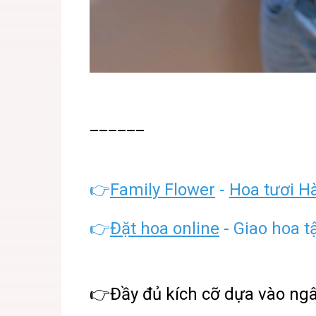
______
👉
Family Flower
-
Hoa tươi H
👉
Đặt hoa online
- Giao hoa t
👉Đầy đủ kích cỡ dựa vào ng