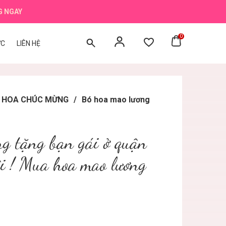
G NGAY
0
ỨC
LIÊN HỆ
BÓ HOA CHÚC MỪNG
/
Bó hoa mao lương
g tặng bạn gái ở quận
i ! Mua hoa mao lương