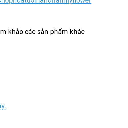
hophoatuoihanoifamilyflower
ham khảo các sản phẩm khác
ây.