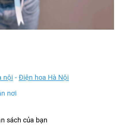
à nội
-
Điện hoa Hà Nội
ận nơi
ân sách của bạn