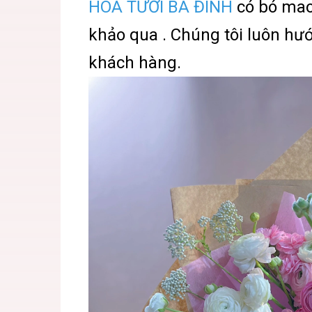
HOA TƯƠI BA ĐÌNH
có bó mao
khảo qua . Chúng tôi luôn hư
khách hàng.