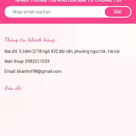
NHẬN THÔNG TIN KHUYẾN MÃI TỪ CHÚNG TÔI
Gửi
Thông tin khách hàng.
Địa chỉ: 3 ,hẻm 2/18 ngõ 432 đội cấn, phường ngọc hà , hà nội
Điện thoại:
0982511033
Email:
khanhcf98@gmail.com
Bản đồ