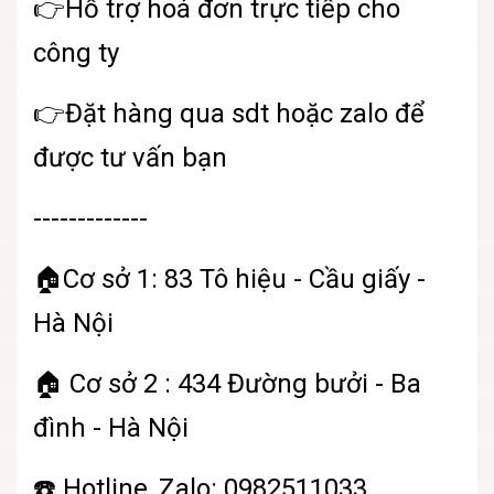
👉Hỗ trợ hoá đơn trực tiếp cho
công ty
👉Đặt hàng qua sdt hoặc zalo để
được tư vấn bạn
-------------
🏠Cơ sở 1: 83 Tô hiệu - Cầu giấy -
Hà Nội
🏠 Cơ sở 2 : 434 Đường bưởi - Ba
đình - Hà Nội
☎️ Hotline, Zalo: 0982511033