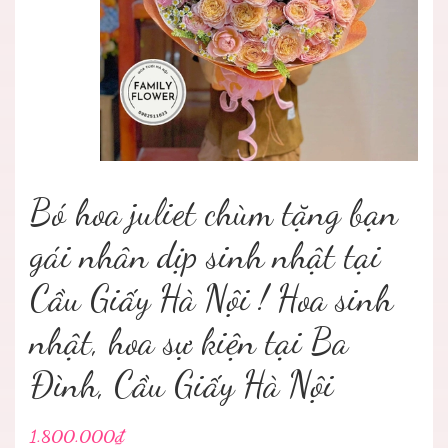
Bó hoa juliet chùm tặng bạn
gái nhân dịp sinh nhật tại
Cầu Giấy Hà Nội ! Hoa sinh
nhật, hoa sự kiện tại Ba
Đình, Cầu Giấy Hà Nội
1.800.000₫