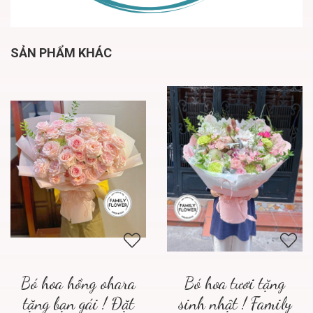
SẢN PHẨM KHÁC
Bó hoa hồng ohara
Bó hoa tươi tặng
tặng bạn gái ! Đặt
sinh nhật ! Family