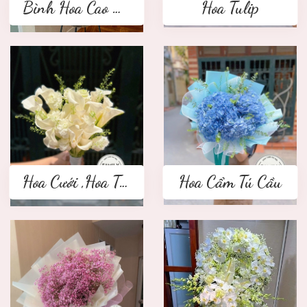
Bình Hoa Cao Cấp
Hoa Tulip
Hoa Cưới ,Hoa Tay Cầm Cô Dâu
Hoa Cẩm Tú Cầu