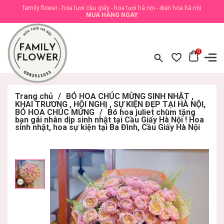
family flower - hoa tươi cầu giấy - hoa tươi hà nội - điện hoa hà nội
MUA HÀNG NGAY
0
Trang chủ
/
BÓ HOA CHÚC MỪNG SINH NHẬT ,
KHAI TRƯƠNG , HỘI NGHỊ , SỰ KIỆN ĐẸP TẠI HÀ NỘI,
BÓ HOA CHÚC MỪNG
/
Bó hoa juliet chùm tặng
bạn gái nhân dịp sinh nhật tại Cầu Giấy Hà Nội ! Hoa
sinh nhật, hoa sự kiện tại Ba Đình, Cầu Giấy Hà Nội