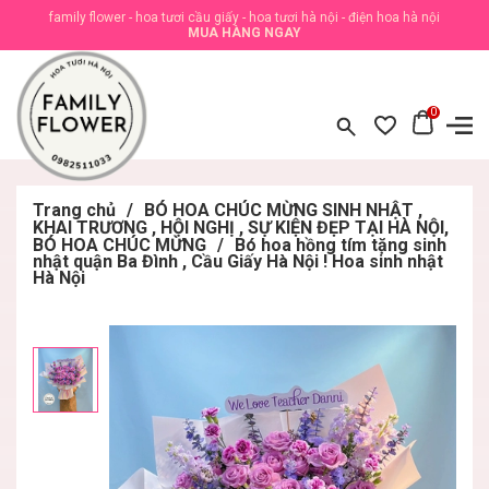
family flower - hoa tươi cầu giấy - hoa tươi hà nội - điện hoa hà nội
MUA HÀNG NGAY
0
Trang chủ
/
BÓ HOA CHÚC MỪNG SINH NHẬT ,
KHAI TRƯƠNG , HỘI NGHỊ , SỰ KIỆN ĐẸP TẠI HÀ NỘI,
BÓ HOA CHÚC MỪNG
/
Bó hoa hồng tím tặng sinh
nhật quận Ba Đình , Cầu Giấy Hà Nội ! Hoa sinh nhật
Hà Nội