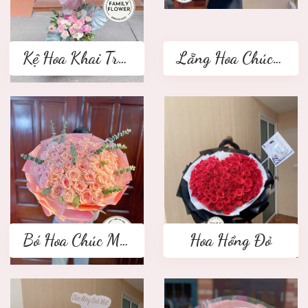
Kệ Hoa Khai Trương 2 tầng
Lẵng Hoa Chúc Mừng
Bó Hoa Chúc Mừng
Hoa Hồng Đỏ