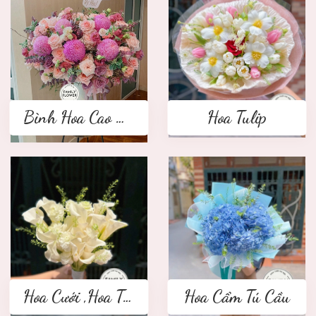
Bình Hoa Cao Cấp
Hoa Tulip
Hoa Cưới ,Hoa Tay Cầm Cô Dâu
Hoa Cẩm Tú Cầu