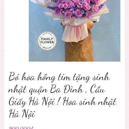
Bó hoa hồng tím tặng sinh
nhật quận Ba Đình , Cầu
Giấy Hà Nội ! Hoa sinh nhật
Hà Nội
900.000₫