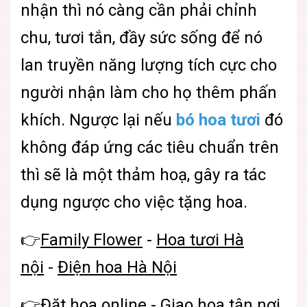
nhận thì nó càng cần phải chỉnh
chu, tươi tắn, đầy sức sống để nó
lan truyền năng lượng tích cực cho
người nhận làm cho họ thêm phấn
khích. Ngược lại nếu
bó hoa tươi
đó
không đáp ứng các tiêu chuẩn trên
thì sẽ là một thảm hoạ, gây ra tác
dụng ngược cho việc tặng hoa.
👉
Family Flower
-
Hoa tươi Hà
nội
-
Điện hoa Hà Nội
👉
Đặt hoa online
- Giao hoa tận nơi