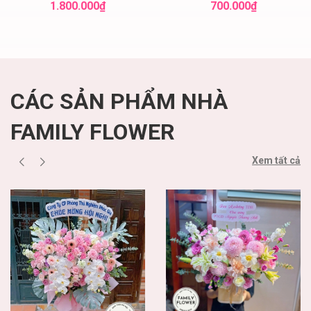
điện hoa hà nội
! Family flower hoa
1.800.000₫
700.000₫
sinh nhật cầu giấy
CÁC SẢN PHẨM NHÀ
FAMILY FLOWER
Xem tất cả