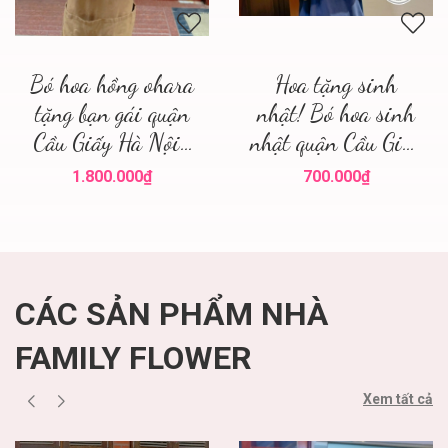
Bó hoa hồng ohara
Hoa tặng sinh
tặng bạn gái quận
nhật! Bó hoa sinh
Cầu Giấy Hà Nội ,
nhật quận Cầu Giấy
điện hoa hà nội
! Family flower hoa
1.800.000₫
700.000₫
sinh nhật cầu giấy
CÁC SẢN PHẨM NHÀ
FAMILY FLOWER
Xem tất cả