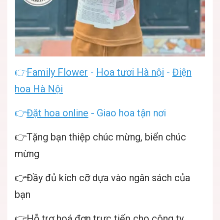
👉
Family Flower
-
Hoa tươi Hà nội
-
Điện
hoa Hà Nội
👉
Đặt hoa online
- Giao hoa tận nơi
👉Tặng bạn thiệp chúc mừng, biển chúc
mừng
👉Đầy đủ kích cỡ dựa vào ngân sách của
bạn
👉Hỗ trợ hoá đơn trực tiếp cho công ty