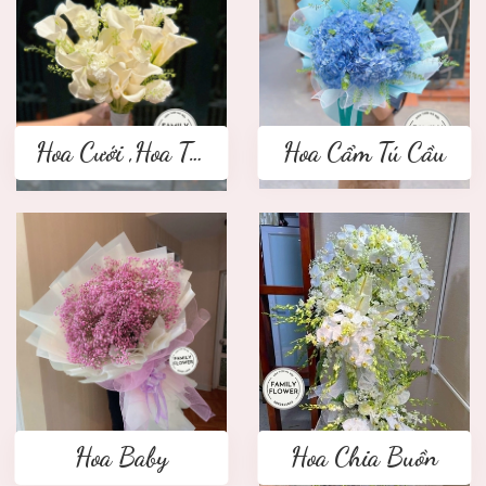
Hoa Cưới ,Hoa Tay Cầm Cô Dâu
Hoa Cẩm Tú Cầu
Hoa Baby
Hoa Chia Buồn