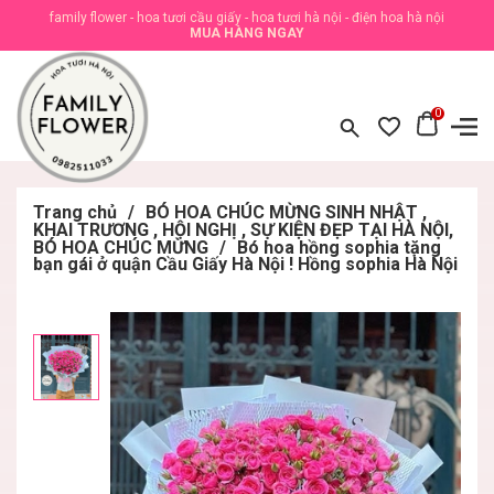
family flower - hoa tươi cầu giấy - hoa tươi hà nội - điện hoa hà nội
MUA HÀNG NGAY
0
Trang chủ
/
BÓ HOA CHÚC MỪNG SINH NHẬT ,
KHAI TRƯƠNG , HỘI NGHỊ , SỰ KIỆN ĐẸP TẠI HÀ NỘI,
BÓ HOA CHÚC MỪNG
/
Bó hoa hồng sophia tặng
bạn gái ở quận Cầu Giấy Hà Nội ! Hồng sophia Hà Nội