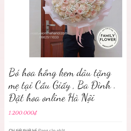
Bó hoa hồng kem dâu tặng
mẹ tại Cầu Giấy , Ba Đình .
Đặt hoa online Hà Nội
1.200.000₫
Chi tiết thiết kế:
Đang cập nhật