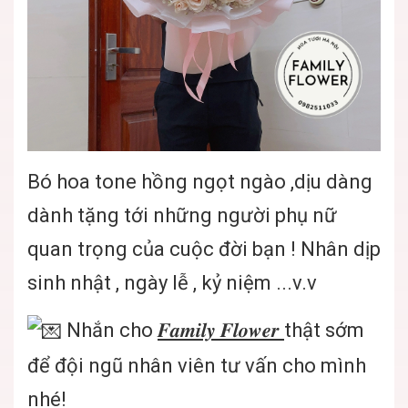
Bó hoa tone hồng ngọt ngào ,dịu dàng
dành tặng tới những người phụ nữ
quan trọng của cuộc đời bạn ! Nhân dịp
sinh nhật , ngày lễ , kỷ niệm ...v.v
Nhắn cho
𝑭𝒂𝒎𝒊𝒍𝒚 𝑭𝒍𝒐𝒘𝒆𝒓
thật sớm
để đội ngũ nhân viên tư vấn cho mình
nhé!