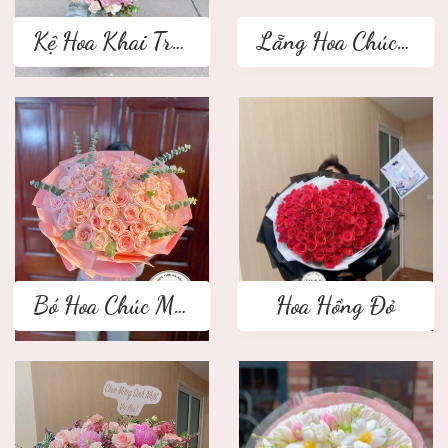
Kệ Hoa Khai Trương 2 tầng
Lẵng Hoa Chúc Mừng
Bó Hoa Chúc Mừng
Hoa Hồng Đỏ