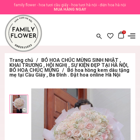
family flower - hoa tươi cầu giấy - hoa tươi hà nội - điện hoa hà nội
MUA HÀNG NGAY
0
Trang chủ
/
BÓ HOA CHÚC MỪNG SINH NHẬT ,
KHAI TRƯƠNG , HỘI NGHỊ , SỰ KIỆN ĐẸP TẠI HÀ NỘI,
BÓ HOA CHÚC MỪNG
/
Bó hoa hồng kem dâu tặng
mẹ tại Cầu Giấy , Ba Đình . Đặt hoa online Hà Nội