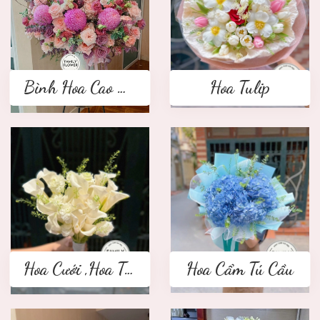
Bình Hoa Cao Cấp
Hoa Tulip
Hoa Cưới ,Hoa Tay Cầm Cô Dâu
Hoa Cẩm Tú Cầu