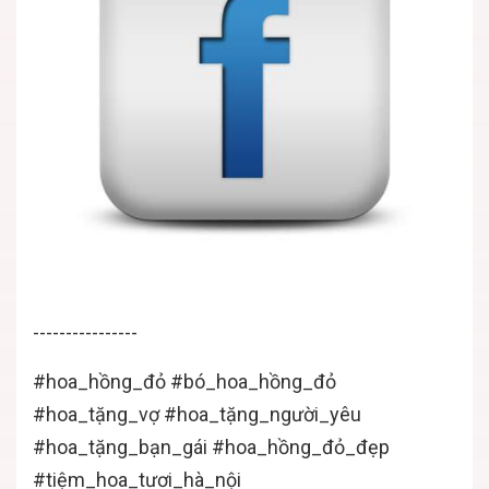
----------------
#hoa_hồng_đỏ #bó_hoa_hồng_đỏ
#hoa_tặng_vợ #hoa_tặng_người_yêu
#hoa_tặng_bạn_gái #hoa_hồng_đỏ_đẹp
#tiệm_hoa_tươi_hà_nội