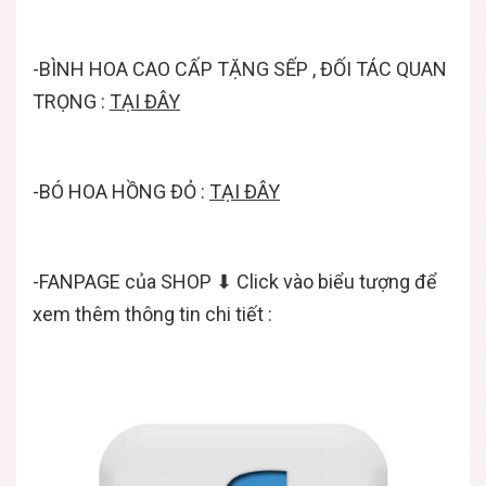
-BÌNH HOA CAO CẤP TẶNG SẾP , ĐỐI TÁC QUAN
TRỌNG :
TẠI ĐÂY
-BÓ HOA HỒNG ĐỎ :
TẠI ĐÂY
-FANPAGE của SHOP ⬇ Click vào biểu tượng để
xem thêm thông tin chi tiết :