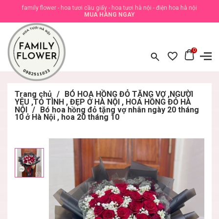
family flower - hoa tươi cầu giấy - hoa tươi hà nội - điện hoa hà nội
MUA HÀNG NGAY
0
Trang chủ
/
BÓ HOA HỒNG ĐỎ TẶNG VỢ ,NGƯỜI
YÊU ,TỎ TÌNH , ĐẸP Ở HÀ NỘI , HOA HỒNG ĐỎ HÀ
NỘI
/
Bó hoa hồng đỏ tặng vợ nhân ngày 20 tháng
10 ở Hà Nội , hoa 20 tháng 10