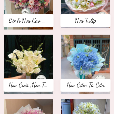
Bình Hoa Cao Cấp
Hoa Tulip
Hoa Cưới ,Hoa Tay Cầm Cô Dâu
Hoa Cẩm Tú Cầu