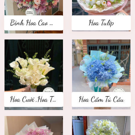
Bình Hoa Cao Cấp
Hoa Tulip
Hoa Cưới ,Hoa Tay Cầm Cô Dâu
Hoa Cẩm Tú Cầu