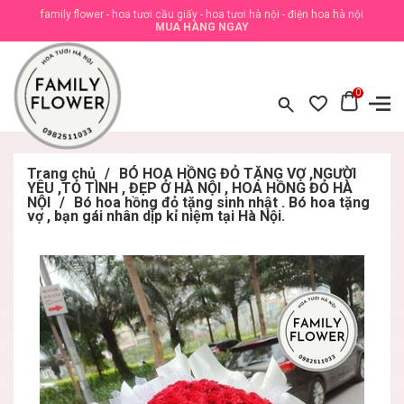
family flower - hoa tươi cầu giấy - hoa tươi hà nội - điện hoa hà nội
MUA HÀNG NGAY
0
Trang chủ
/
BÓ HOA HỒNG ĐỎ TẶNG VỢ ,NGƯỜI
YÊU ,TỎ TÌNH , ĐẸP Ở HÀ NỘI , HOA HỒNG ĐỎ HÀ
NỘI
/
Bó hoa hồng đỏ tặng sinh nhật . Bó hoa tặng
vợ , bạn gái nhân dịp kỉ niệm tại Hà Nội.