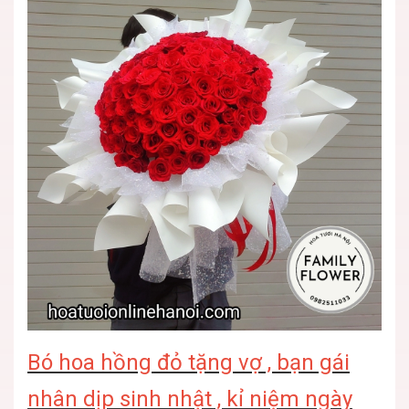
Bó hoa hồng đỏ tặng vợ , bạn gái
nhân dịp sinh nhật , kỉ niệm ngày