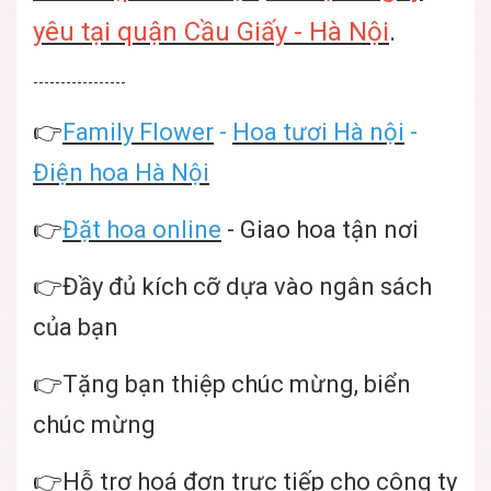
yêu tại quận Cầu Giấy - Hà Nội
.
-----------------
👉
Family Flower
-
Hoa tươi Hà nội
-
Điện hoa Hà Nội
👉
Đặt hoa online
- Giao hoa tận nơi
👉Đầy đủ kích cỡ dựa vào ngân sách
của bạn
👉Tặng bạn thiệp chúc mừng, biển
chúc mừng
👉Hỗ trợ hoá đơn trực tiếp cho công ty