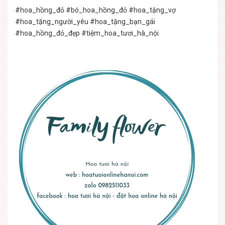
#hoa_hồng_đỏ #bó_hoa_hồng_đỏ #hoa_tặng_vợ
#hoa_tặng_người_yêu #hoa_tặng_bạn_gái
#hoa_hồng_đỏ_đẹp #tiệm_hoa_tươi_hà_nội