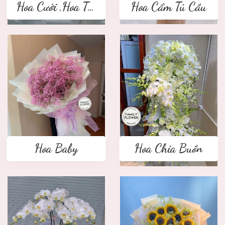
Hoa Cưới ,Hoa Tay Cầm Cô Dâu
Hoa Cẩm Tú Cầu
Hoa Baby
Hoa Chia Buồn