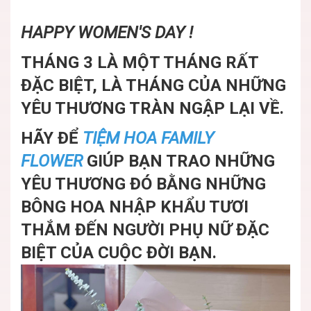
HAPPY WOMEN'S DAY !
THÁNG 3 LÀ MỘT THÁNG RẤT
ĐẶC BIỆT, LÀ THÁNG CỦA NHỮNG
YÊU THƯƠNG TRÀN NGẬP LẠI VỀ.
HÃY ĐỂ
TIỆM HOA FAMILY
FLOWER
GIÚP BẠN TRAO NHỮNG
YÊU THƯƠNG ĐÓ BẰNG NHỮNG
BÔNG HOA NHẬP KHẨU TƯƠI
THẮM ĐẾN NGƯỜI PHỤ NỮ ĐẶC
BIỆT CỦA CUỘC ĐỜI BẠN.