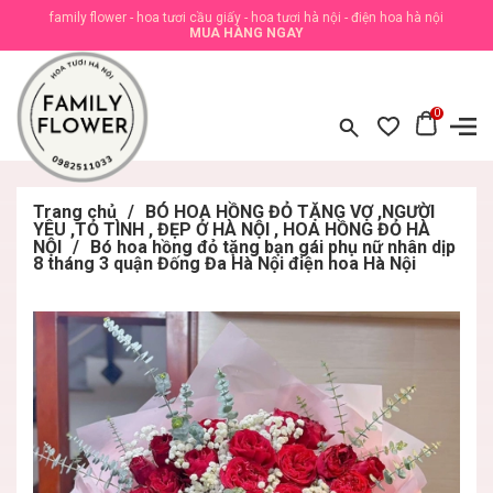
family flower - hoa tươi cầu giấy - hoa tươi hà nội - điện hoa hà nội
MUA HÀNG NGAY
0
Trang chủ
/
BÓ HOA HỒNG ĐỎ TẶNG VỢ ,NGƯỜI
YÊU ,TỎ TÌNH , ĐẸP Ở HÀ NỘI , HOA HỒNG ĐỎ HÀ
NỘI
/
Bó hoa hồng đỏ tặng bạn gái phụ nữ nhân dịp
8 tháng 3 quận Đống Đa Hà Nội điện hoa Hà Nội