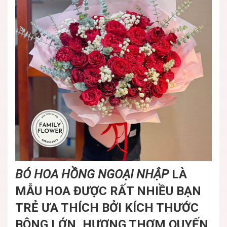
BÓ HOA HỒNG NGOẠI NHẬP
LÀ
MẪU HOA ĐƯỢC RẤT NHIỀU BẠN
TRẺ ƯA THÍCH BỞI KÍCH THƯỚC
BÔNG LỚN, HƯƠNG THƠM QUYẾN