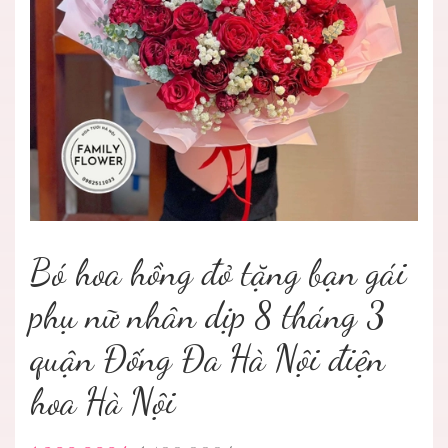
Bó hoa hồng đỏ tặng bạn gái
phụ nữ nhân dịp 8 tháng 3
quận Đống Đa Hà Nội điện
hoa Hà Nội