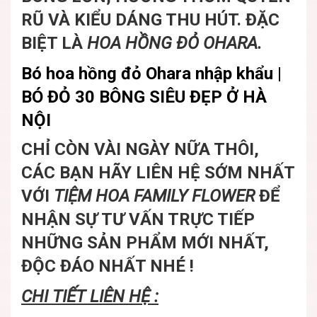
RŨ VÀ KIỂU DÁNG THU HÚT. ĐẶC
BIỆT LÀ
HOA HỒNG ĐỎ OHARA
.
Bó hoa hồng đỏ Ohara nhập khẩu |
BÓ ĐỎ 30 BÔNG SIÊU ĐẸP Ở HÀ
NỘI
CHỈ CÒN VÀI NGÀY NỮA THÔI,
CÁC BẠN HÃY LIÊN HỆ SỚM NHẤT
VỚI
TIỆM HOA FAMILY FLOWER
ĐỂ
NHẬN SỰ TƯ VẤN TRỰC TIẾP
NHỮNG SẢN PHẨM MỚI NHẤT,
ĐỘC ĐÁO NHẤT NHÉ !
CHI TIẾT LIÊN HỆ :