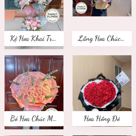
Kệ Hoa Khai Trương 2 tầng
Lẵng Hoa Chúc Mừng
Bó Hoa Chúc Mừng
Hoa Hồng Đỏ