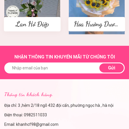
Lan Hồ Điệp
Hoa Hướng Dương
NHẬN THÔNG TIN KHUYẾN MÃI TỪ CHÚNG TÔI
Gửi
Thông tin khách hàng.
Địa chỉ: 3 ,hẻm 2/18 ngõ 432 đội cấn, phường ngọc hà , hà nội
Điện thoại:
0982511033
Email:
khanhcf98@gmail.com