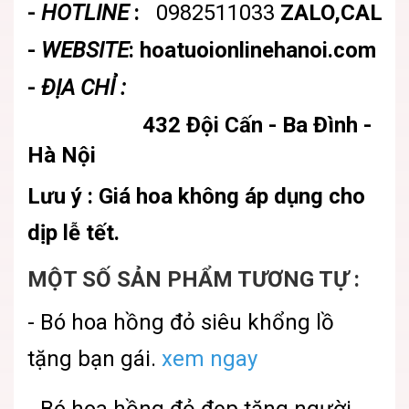
-
HOTLINE
:
0982511033
ZALO,CALL
-
WEBSITE
: hoatuoionlinehanoi.com
-
ĐỊA CHỈ :
432 Đội Cấn - Ba Đình -
Hà Nội
Lưu ý : Giá hoa không áp dụng cho
dịp lễ tết.
MỘT SỐ SẢN PHẨM TƯƠNG TỰ :
- Bó hoa hồng đỏ siêu khổng lồ
tặng bạn gái.
xem ngay