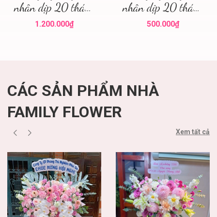
nhân dịp 20 tháng
nhân dịp 20 tháng
10! Hoa hồng đỏ Hà
10 quận Ba Đình !
1.200.000₫
500.000₫
Nội ' mua hoa hồng
Mua hoa tươi 20
đỏ
tháng 10
CÁC SẢN PHẨM NHÀ
FAMILY FLOWER
Xem tất cả