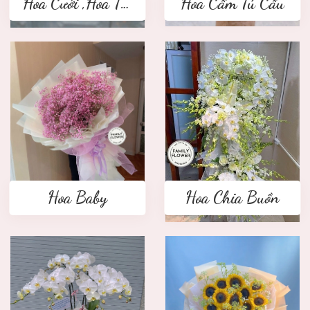
Hoa Cưới ,Hoa Tay Cầm Cô Dâu
Hoa Cẩm Tú Cầu
Hoa Baby
Hoa Chia Buồn