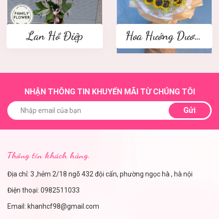
Lan Hồ Điệp
Hoa Hướng Dương
NHẬN THÔNG TIN KHUYẾN MÃI TỪ CHÚNG TÔI
Gửi
Thông tin khách hàng.
Địa chỉ: 3 ,hẻm 2/18 ngõ 432 đội cấn, phường ngọc hà , hà nội
Điện thoại:
0982511033
Email:
khanhcf98@gmail.com