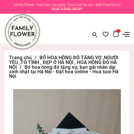
family flower - hoa tươi cầu giấy - hoa tươi hà nội - điện hoa hà nội
MUA HÀNG NGAY
0
Trang chủ
/
BÓ HOA HỒNG ĐỎ TẶNG VỢ ,NGƯỜI
YÊU ,TỎ TÌNH , ĐẸP Ở HÀ NỘI , HOA HỒNG ĐỎ HÀ
NỘI
/
Bó hoa hồng đỏ tặng vợ, bạn gái nhân dịp
sinh nhật tại Hà Nội - Đặt hoa online - Hoa tươi Hà
Nội