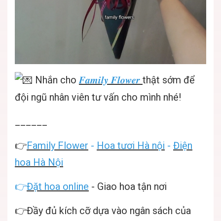
Nhắn cho
𝑭𝒂𝒎𝒊𝒍𝒚 𝑭𝒍𝒐𝒘𝒆𝒓
thật sớm để
đội ngũ nhân viên tư vấn cho mình nhé!
______
👉
Family Flower
-
Hoa tươi Hà nội
-
Điện
hoa Hà Nội
👉
Đặt hoa online
- Giao hoa tận nơi
👉Đầy đủ kích cỡ dựa vào ngân sách của