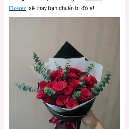
𝐅𝐥𝐨𝐰𝐞𝐫
sẽ thay bạn chuẩn bị đó ạ!