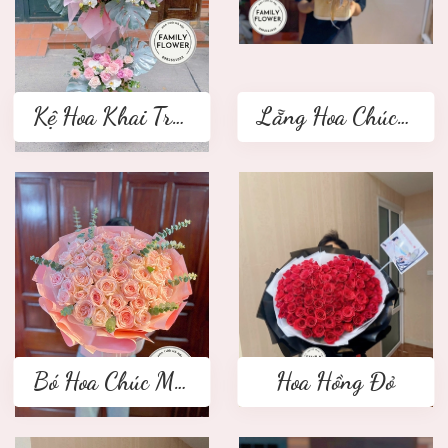
Kệ Hoa Khai Trương 2 tầng
Lẵng Hoa Chúc Mừng
Bó Hoa Chúc Mừng
Hoa Hồng Đỏ